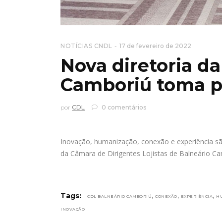
NOTÍCIAS CNDL
17 de fevereiro de 2022
Nova diretoria d
Camboriú toma p
por
CDL
0 comentários
Inovação, humanização, conexão e experiência 
da Câmara de Dirigentes Lojistas de Balneário Ca
,
,
,
Tags:
CDL BALNEÁRIO CAMBORIÚ
CONEXÃO
EXPERIÊNCIA
H
INOVAÇÃO