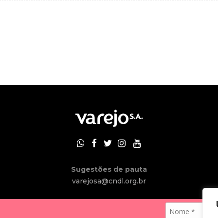
Sugestões de pauta
varejosa@cndl.org.br