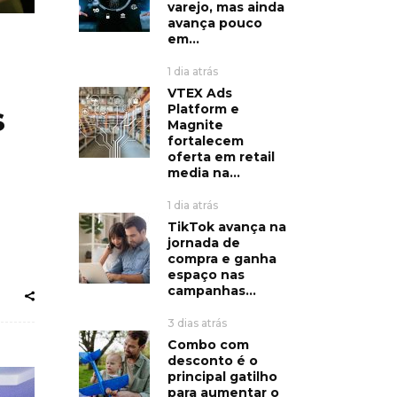
varejo, mas ainda
avança pouco
em...
1 dia atrás
VTEX Ads
s
Platform e
Magnite
fortalecem
oferta em retail
media na...
1 dia atrás
TikTok avança na
jornada de
compra e ganha
espaço nas
campanhas...
3 dias atrás
Combo com
desconto é o
principal gatilho
para aumentar o