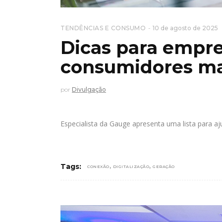
TENDÊNCIAS E CONSUMO
10 de agosto de 2025
Dicas para empr
consumidores mai
por
Divulgação
Especialista da Gauge apresenta uma lista para a
,
,
Tags:
CONEXÃO
DIGITALIZAÇÃO
GERAÇÃO