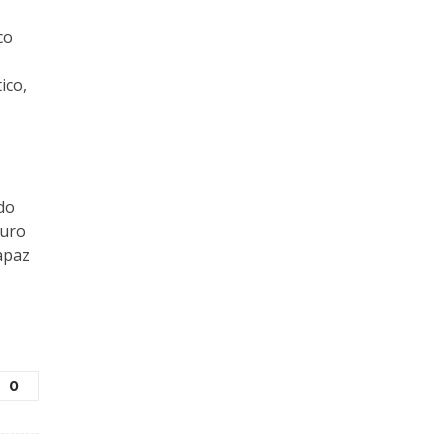
co
ico,
do
turo
apaz
0