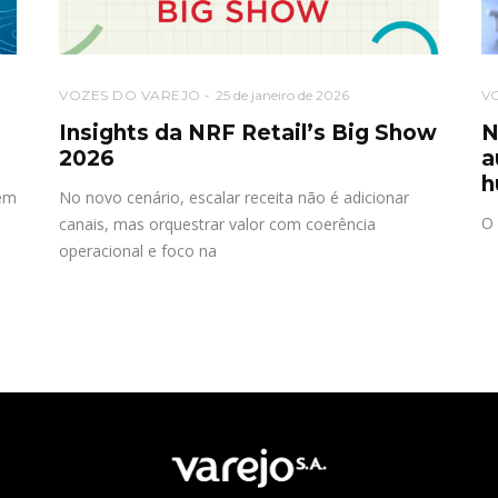
VOZES DO VAREJO
25 de janeiro de 2026
V
”
Insights da NRF Retail’s Big Show
N
2026
a
h
gem
No novo cenário, escalar receita não é adicionar
O 
canais, mas orquestrar valor com coerência
operacional e foco na