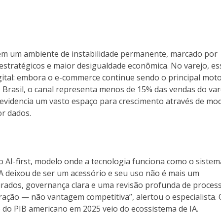
em um ambiente de instabilidade permanente, marcado por
 estratégicos e maior desigualdade econômica. No varejo, es
digital: embora o e-commerce continue sendo o principal mot
 Brasil, o canal representa menos de 15% das vendas do var
e evidencia um vasto espaço para crescimento através de mo
or dados.
 AI-first, modelo onde a tecnologia funciona como o sistem
IA deixou de ser um acessório e seu uso não é mais um
uturados, governança clara e uma revisão profunda de proces
stração — não vantagem competitiva”, alertou o especialista. 
o do PIB americano em 2025 veio do ecossistema de IA.