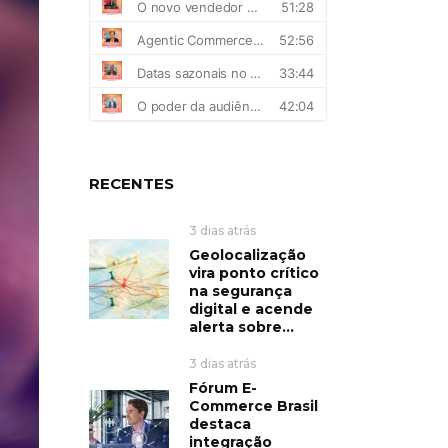
RECENTES
3 dias atrás
Geolocalização
vira ponto crítico
na segurança
digital e acende
alerta sobre...
3 dias atrás
Fórum E-
Commerce Brasil
destaca
integração