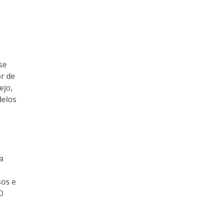
se
or de
ejo,
delos
a
sos e
O