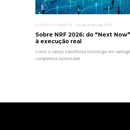
VOZES DO VAREJO
30 de janeiro de 2026
Sobre NRF 2026: do “Next Now
à execução real
Como o varejo transforma tecnologia em vanta
competitiva sustentável