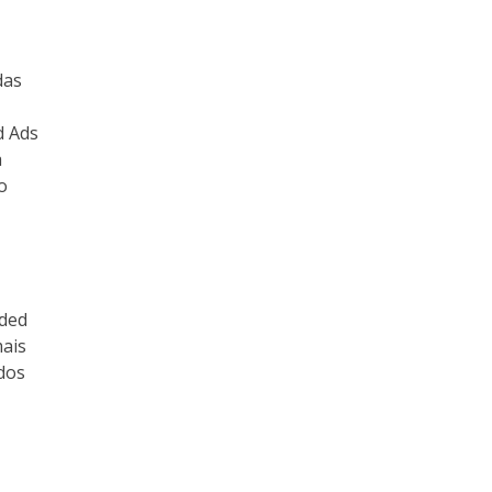
das
d Ads
a
o
dded
mais
dos