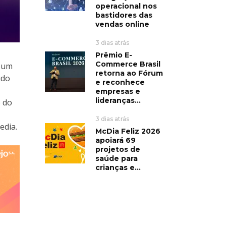
operacional nos
bastidores das
vendas online
3 dias atrás
Prêmio E-
Commerce Brasil
) um
retorna ao Fórum
udo
e reconhece
empresas e
lideranças...
 do
3 dias atrás
edia.
McDia Feliz 2026
apoiará 69
projetos de
saúde para
crianças e...