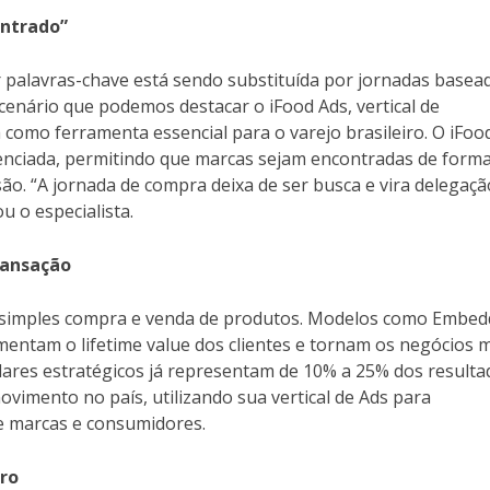
ontrado”
or palavras-chave está sendo substituída por jornadas basea
 cenário que podemos destacar o iFood Ads, vertical de
 como ferramenta essencial para o varejo brasileiro. O iFoo
ferenciada, permitindo que marcas sejam encontradas de form
o. “A jornada de compra deixa de ser busca e vira delegaçã
 o especialista.
ransação
a simples compra e venda de produtos. Modelos como Embe
umentam o lifetime value dos clientes e tornam os negócios 
lares estratégicos já representam de 10% a 25% dos resulta
vimento no país, utilizando sua vertical de Ads para
e marcas e consumidores.
uro