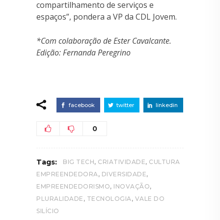
compartilhamento de serviços e
espaços”, pondera a VP da CDL Jovem.
*Com colaboração de Ester Cavalcante.
Edição: Fernanda Peregrino
facebook
twitter
linkedin
0
,
,
Tags:
BIG TECH
CRIATIVIDADE
CULTURA
,
,
EMPREENDEDORA
DIVERSIDADE
,
,
EMPREENDEDORISMO
INOVAÇÃO
,
,
PLURALIDADE
TECNOLOGIA
VALE DO
SILÍCIO