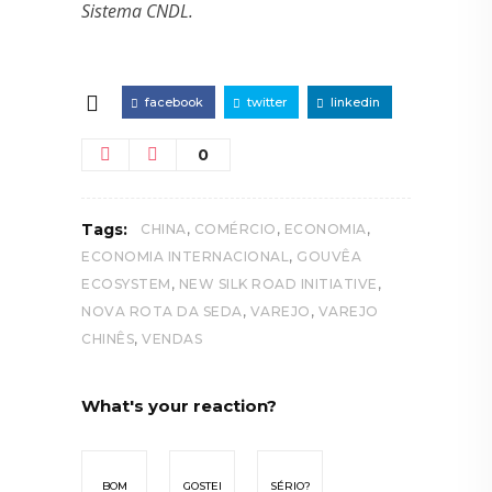
Sistema CNDL.
facebook
twitter
linkedin
0
,
,
,
Tags:
CHINA
COMÉRCIO
ECONOMIA
,
ECONOMIA INTERNACIONAL
GOUVÊA
,
,
ECOSYSTEM
NEW SILK ROAD INITIATIVE
,
,
NOVA ROTA DA SEDA
VAREJO
VAREJO
,
CHINÊS
VENDAS
What's your reaction?
BOM
GOSTEI
SÉRIO?