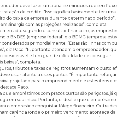
endedor deve fazer uma análise minuciosa de seu fluxo
ontratação de crédito. “Isso significa basicamente ter uma
heiro do caixa da empresa durante determinado período”,
 em sinergia com as projeções realizadas”, completa.
o mercado: segundo o consultor financeiro, os emprésti
omo o BNDES (empresa federal) e o BDMG (empresa esta
 considerados primordialmente. “Estas são linhas com cu
idas”, diz Paco. “E, portanto, atendem o empreendedor, q
 considerável e tem grande dificuldade de conseguir
 baixas”, completa.
guros, tributos e taxas de registros aumentam o custo ef
ve estar atento a estes pontos. “É importante reforça
caixa projetado para o empreendimento e estes itens el
 destaca Paco.
ica que empréstimos com prazos curtos são perigosos, já 
em seu início. Portanto, o ideal é que o empréstimo 
ra o empresário conquistar fôlego financeiro. Outra dic
am carência (onde o primeiro vencimento aconteça dali