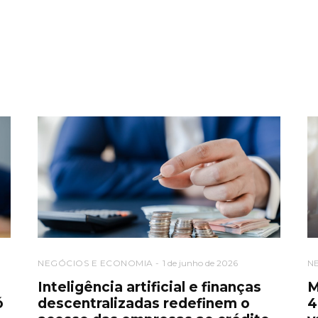
NEGÓCIOS E ECONOMIA
1 de junho de 2026
N
o
Inteligência artificial e finanças
M
ó
descentralizadas redefinem o
4