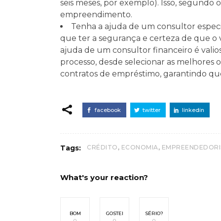
seis meses, por exemplo). Isso, segundo o
empreendimento.
Tenha a ajuda de um consultor espec
que ter a segurança e certeza de que o va
ajuda de um consultor financeiro é valios
processo, desde selecionar as melhores o
contratos de empréstimo, garantindo que
facebook
twitter
linkedin
,
,
Tags:
CRÉDITO
ECONOMIA
EMPREENDEDOR
What's your reaction?
BOM
GOSTEI
SÉRIO?
0
0
0