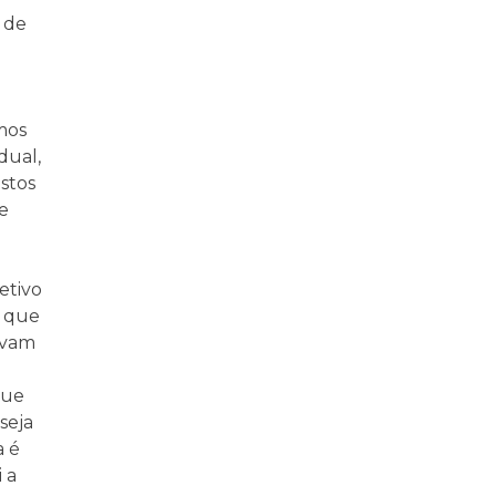
 de
mos
dual,
stos
ue
etivo
r que
evam
que
seja
a é
 a