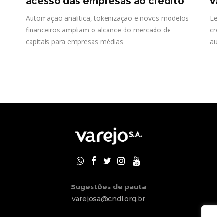
acesso das empresas ao crédito
v
Automação analítica, tokenização e novos modelos
Le
financeiros ampliam o alcance do mercado de
cr
capitais para empresas médias
a
Sugestões de pauta
varejosa@cndl.org.br