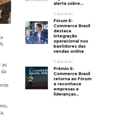
alerta sobre...
3 dias atrás
Fórum E-
Commerce Brasil
destaca
integração
la
operacional nos
0%
bastidores das
vendas online
3 dias atrás
r as
Prêmio E-
 da
Commerce Brasil
retorna ao Fórum
e reconhece
ente
empresas e
lideranças...
imo,
a,