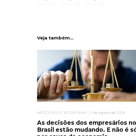
Veja também...
NEGÓCIOS E ECONOMIA
2 de agosto de 2026
As decisões dos empresários n
Brasil estão mudando. E não é s