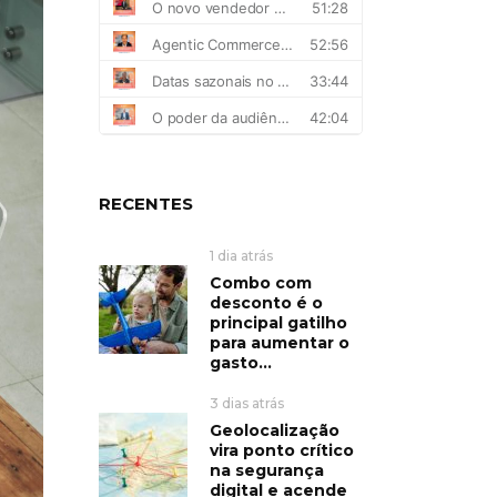
RECENTES
1 dia atrás
Combo com
desconto é o
principal gatilho
para aumentar o
gasto...
3 dias atrás
Geolocalização
vira ponto crítico
na segurança
digital e acende