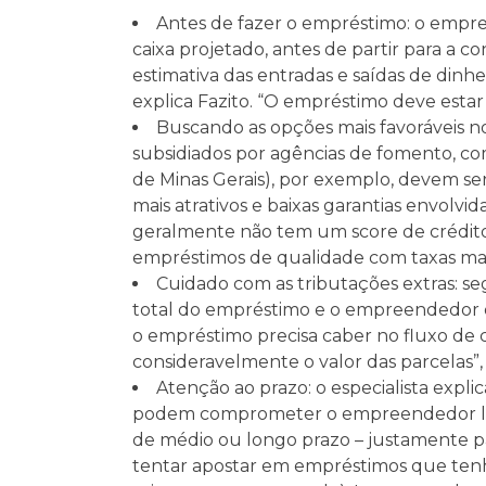
Antes de fazer o empréstimo: o empre
caixa projetado, antes de partir para a c
estimativa das entradas e saídas de din
explica Fazito. “O empréstimo deve estar
Buscando as opções mais favoráveis n
subsidiados por agências de fomento, c
de Minas Gerais), por exemplo, devem ser
mais atrativos e baixas garantias envolv
geralmente não tem um score de crédito
empréstimos de qualidade com taxas mais
Cuidado com as tributações extras: se
total do empréstimo e o empreendedor de
o empréstimo precisa caber no fluxo de 
consideravelmente o valor das parcelas”,
Atenção ao prazo: o especialista expl
podem comprometer o empreendedor logo 
de médio ou longo prazo – justamente pa
tentar apostar em empréstimos que tenh