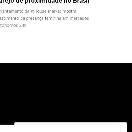
arejo de proximidade no Brasil
vantamento da InHouse Market mostra
escimento da presença feminina em mercados
utônomos 24h