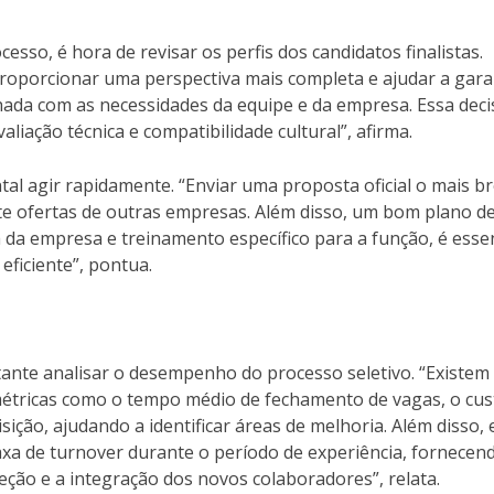
esso, é hora de revisar os perfis dos candidatos finalistas.
proporcionar uma perspectiva mais completa e ajudar a gara
nhada com as necessidades da equipe e da empresa. Essa dec
iação técnica e compatibilidade cultural”, afirma.
al agir rapidamente. “Enviar uma proposta oficial o mais b
eite ofertas de outras empresas. Além disso, um bom plano d
da empresa e treinamento específico para a função, é essen
eficiente”, pontua.
tante analisar o desempenho do processo seletivo. “Existem
étricas como o tempo médio de fechamento de vagas, o cus
isição, ajudando a identificar áreas de melhoria. Além disso,
a de turnover durante o período de experiência, fornecen
leção e a integração dos novos colaboradores”, relata.