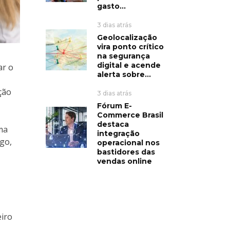
gasto...
3 dias atrás
Geolocalização
vira ponto crítico
na segurança
digital e acende
ar o
alerta sobre...
ção
3 dias atrás
Fórum E-
Commerce Brasil
destaca
ma
integração
ego,
operacional nos
bastidores das
vendas online
eiro