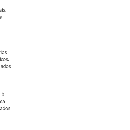
ais,
 a
rios
icos.
uados
 à
uma
nados