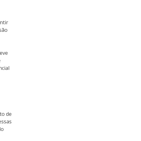
ntir
isão
reve
e
cial
to de
 essas
do