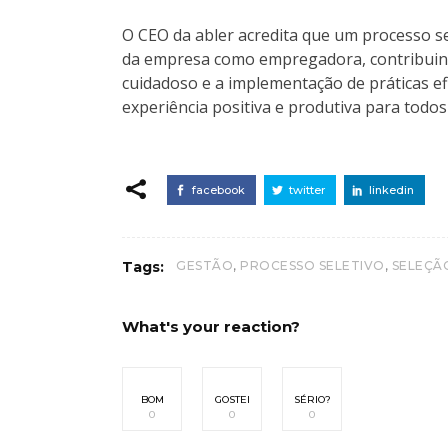
O CEO da abler acredita que um processo se
da empresa como empregadora, contribuin
cuidadoso e a implementação de práticas e
experiência positiva e produtiva para todos 
facebook
twitter
linkedin
,
,
Tags:
GESTÃO
PROCESSO SELETIVO
SELEÇÃ
What's your reaction?
BOM
GOSTEI
SÉRIO?
0
0
0