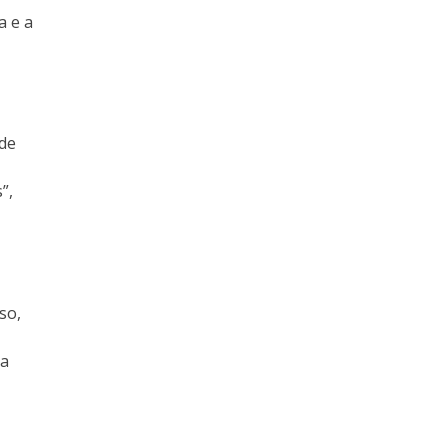
a e a
ade
”,
so,
ra