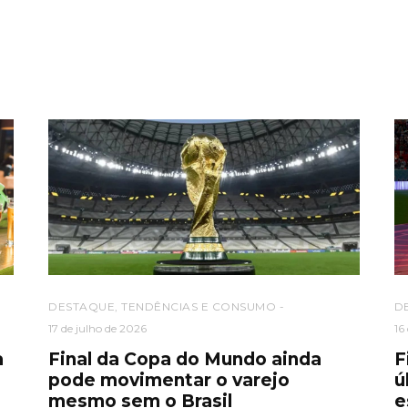
DESTAQUE
,
TENDÊNCIAS E CONSUMO
D
17 de julho de 2026
16
a
Final da Copa do Mundo ainda
F
pode movimentar o varejo
ú
mesmo sem o Brasil
e