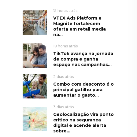
15 horas atrás
VTEX Ads Platform e
Magnite fortalecem
oferta em retail media
na...
18 horas atrás
TikTok avança na jornada
de compra e ganha
espaço nas campanhas...
2 dias atrás
Combo com desconto é o
principal gatilho para
aumentar o gasto...
3 dias atrás
Geolocalização vira ponto
crítico na segurança
digital e acende alerta
sobre...