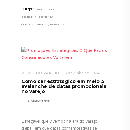
,
,
Tags:
ARTIGO
CDL
,
ECONOMIA
ECONOMIA
,
COMPORTAMENTAL
FINANÇAS
VOZES DO VAREJO
13 de junho de 2024
Como ser estratégico em meio a
avalanche de datas promocionais
no varejo
por
Colaborador
É inegável que vivemos na era do varejo
digital, em que datas comemorativas se