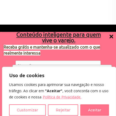
Conteúdo inteligente para quem
vive o varejo.
Receba grátis e mantenha-se atualizado com o que
realmente interessa
Sugestões de pauta
varejosa@cndl.org.br
Utilizamos cookies para oferecer melhor
Uso de cookies
experiência, melhorar o desempenho, analisar
Usamos cookies para aprimorar sua navegação e nosso
como você interage em nosso site e
Eu concordo em receber comunicações.
tráfego. Ao clicar em
"Aceitar"
, você concorda com o uso
personalizar conteúdo.
Ao informar meus dados, eu concordo com a
2024®. Todos os direitos reservados.
de cookies e nossa
Política de Privacidade.
Política de Privacidade
.
Recusar Cookies
Aceitar Cookies
Customizar
Rejeitar
Aceitar
Assine a Newsletter