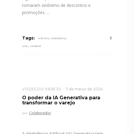
tornaram sinônimo de descontos e
promoções.
,
,
Tags:
ARTIGO
COMÉRCIO
,
UOL
VAREJO
VOZES DO VAREJO
7 de março de 2024
O poder da IA Generativa para
transformar o varejo
por
Colaborador
A Inteligência Artificial (IA) Generativa tem