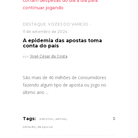
DESTAQUE
,
VOZES DO VAREJO
11 de setembro de 2024
A epidemia das apostas toma
conta do país
por
José César da Costa
São mais de 40 milhões de consumidores
fazendo algum tipo de aposta ou jogo no
último ano
,
,
Tags:
APOSTAS
ARTIGO
,
OPINIÃO
PESQUISA