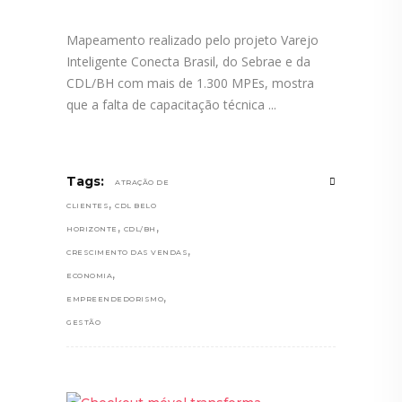
Mapeamento realizado pelo projeto Varejo
Inteligente Conecta Brasil, do Sebrae e da
CDL/BH com mais de 1.300 MPEs, mostra
que a falta de capacitação técnica
Tags:
ATRAÇÃO DE
,
CLIENTES
CDL BELO
,
,
HORIZONTE
CDL/BH
,
CRESCIMENTO DAS VENDAS
,
ECONOMIA
,
EMPREENDEDORISMO
GESTÃO