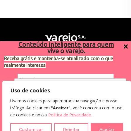
Conteúdo inteligente para quem
vive o varejo.
Receba grátis e mantenha-se atualizado com o que
realmente interessa
Sugestões de pauta
varejosa@cndl.org.br
Utilizamos cookies para oferecer melhor
Uso de cookies
experiência, melhorar o desempenho, analisar
Usamos cookies para aprimorar sua navegação e nosso
como você interage em nosso site e
Eu concordo em receber comunicações.
tráfego. Ao clicar em
"Aceitar"
, você concorda com o uso
personalizar conteúdo.
2024®. Todos os direitos reservados.
Ao informar meus dados, eu concordo com a
de cookies e nossa
Política de Privacidade.
Política de Privacidade
.
Recusar Cookies
Aceitar Cookies
Customizar
Rejeitar
Aceitar