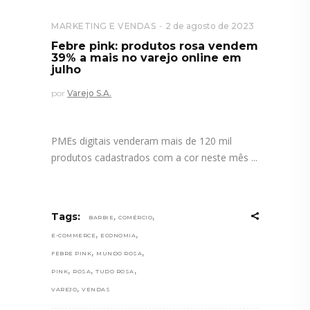
MARKETING E VENDAS
2 de agosto de 2023
Febre pink: produtos rosa vendem
39% a mais no varejo online em
julho
por
Varejo S.A.
PMEs digitais venderam mais de 120 mil
produtos cadastrados com a cor neste mês
,
,
Tags:
BARBIE
COMÉRCIO
,
,
E-COMMERCE
ECONOMIA
,
,
FEBRE PINK
MUNDO ROSA
,
,
,
PINK
ROSA
TUDO ROSA
,
VAREJO
VENDAS