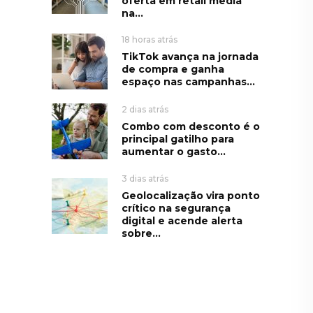
oferta em retail media
na...
18 horas atrás
TikTok avança na jornada
de compra e ganha
espaço nas campanhas...
2 dias atrás
Combo com desconto é o
principal gatilho para
aumentar o gasto...
3 dias atrás
Geolocalização vira ponto
crítico na segurança
digital e acende alerta
sobre...