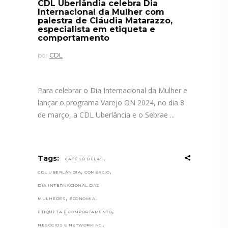
CDL Uberlândia celebra Dia
Internacional da Mulher com
palestra de Cláudia Matarazzo,
especialista em etiqueta e
comportamento
por
CDL
Para celebrar o Dia Internacional da Mulher e
lançar o programa Varejo ON 2024, no dia 8
de março, a CDL Uberlância e o Sebrae
,
Tags:
CAFÉ SÓ DELAS
,
,
CDL UBERLÂNDIA
COMÉRCIO
DIA INTERNACIONAL DAS
,
,
MULHERES
ECONOMIA
,
ETIQUETA E COMPORTAMENTO
,
NEGÓCIOS E NETWORKING