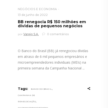
NEGÓCIOS E ECONOMIA
13 de junho de 2022
BB renegocia R$ 150 milhões em
dívidas de pequenos negócios
por
Varejo S.A.
0 comentários
O Banco do Brasil (BB) já renegociou dívidas
em atraso de 6 mil pequenos empresários e
microempreendedores individuais (MEIs) na
primeira semana da Campanha Nacional
,
Tags:
BANCO DO BRASIL
CAMPANHA DE
,
RENEGOCIAÇÃO
MICROEMPREENDEDORES