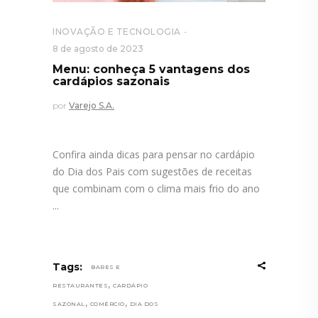
INOVAÇÃO E TECNOLOGIA
8 de agosto de 2023
Menu: conheça 5 vantagens dos
cardápios sazonais
por
Varejo S.A.
Confira ainda dicas para pensar no cardápio
do Dia dos Pais com sugestões de receitas
que combinam com o clima mais frio do ano
Tags:
BARES E
,
RESTAURANTES
CARDÁPIO
,
,
SAZONAL
COMÉRCIO
DIA DOS