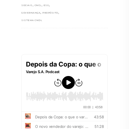
,
,
,
SOCIAIS
CNCL
ESG
,
,
GOVERNANÇA
PROPÓSITO
SISTEMA CNDL