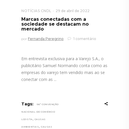
NOTÍCIAS CNDL
29 de abril de 2022
Marcas conectadas com a
sociedade se destacam no
mercado
por
Fernanda Peregrino
1 comentário
Em entrevista exclusiva para a Varejo S.A., o
publicitário Samuel Normando conta como as
empresas do varejo tem vendido mais ao se
conectar com as
Tags:
56ª CONVENÇÃO
NACIONAL DO COMÉRCIO
,
LOJISTA
CAUSAS
,
AMBIENTAIS
CAUSAS