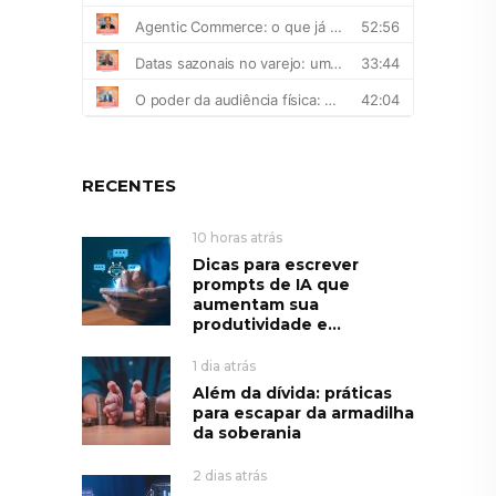
RECENTES
10 horas atrás
Dicas para escrever
prompts de IA que
aumentam sua
produtividade e...
1 dia atrás
Além da dívida: práticas
para escapar da armadilha
da soberania
2 dias atrás