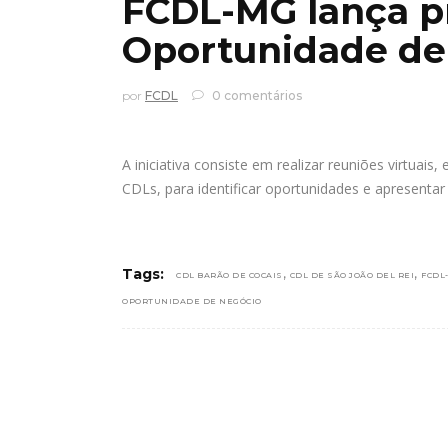
FCDL-MG lança p
Oportunidade de
por
FCDL
0 comentários
A iniciativa consiste em realizar reuniões virtuais
CDLs, para identificar oportunidades e apresenta
,
,
Tags:
CDL BARÃO DE COCAIS
CDL DE SÃO JOÃO DEL REI
FCDL
OPORTUNIDADE DE NEGÓCIO