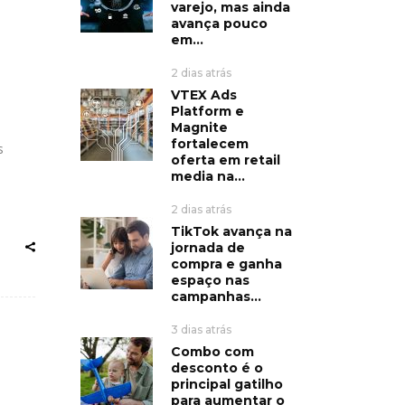
varejo, mas ainda
avança pouco
em...
2 dias atrás
VTEX Ads
Platform e
Magnite
fortalecem
s
oferta em retail
media na...
2 dias atrás
TikTok avança na
jornada de
compra e ganha
espaço nas
campanhas...
3 dias atrás
Combo com
desconto é o
principal gatilho
para aumentar o