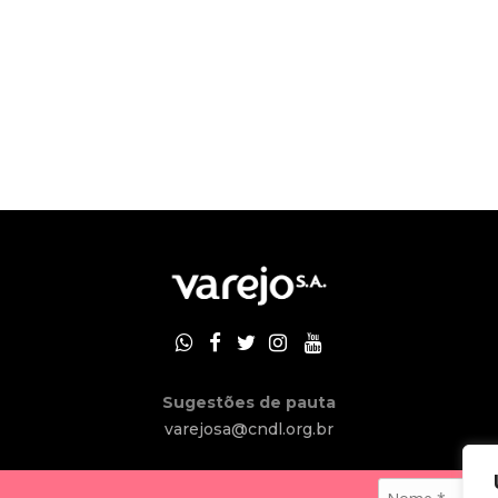
Sugestões de pauta
varejosa@cndl.org.br