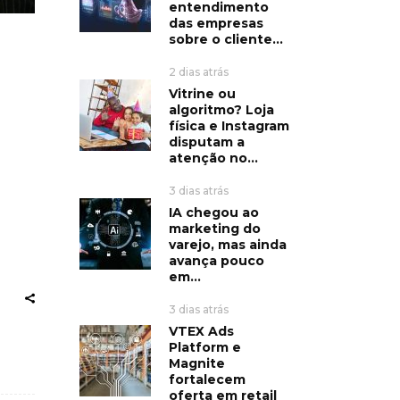
entendimento
das empresas
sobre o cliente...
2 dias atrás
Vitrine ou
algoritmo? Loja
física e Instagram
disputam a
atenção no...
3 dias atrás
IA chegou ao
marketing do
varejo, mas ainda
avança pouco
em...
3 dias atrás
VTEX Ads
Platform e
Magnite
fortalecem
oferta em retail