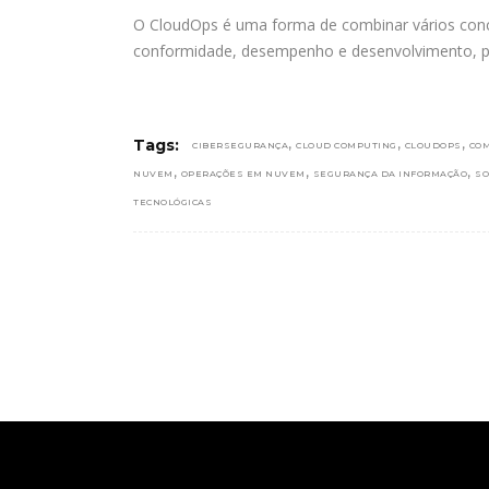
O CloudOps é uma forma de combinar vários conc
conformidade, desempenho e desenvolvimento, para
,
,
,
Tags:
CIBERSEGURANÇA
CLOUD COMPUTING
CLOUDOPS
CO
,
,
,
NUVEM
OPERAÇÕES EM NUVEM
SEGURANÇA DA INFORMAÇÃO
SO
TECNOLÓGICAS