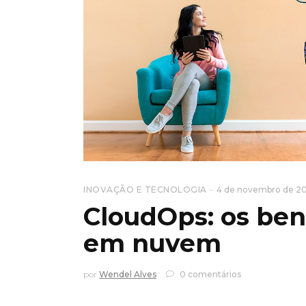
INOVAÇÃO E TECNOLOGIA
4 de novembro de 20
CloudOps: os ben
em nuvem
por
Wendel Alves
0 comentários