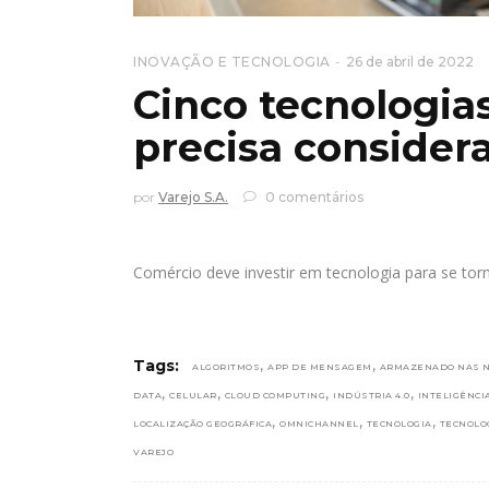
INOVAÇÃO E TECNOLOGIA
26 de abril de 2022
Cinco tecnologias
precisa consider
por
Varejo S.A.
0 comentários
Comércio deve investir em tecnologia para se to
,
,
Tags:
ALGORITMOS
APP DE MENSAGEM
ARMAZENADO NAS 
,
,
,
,
DATA
CELULAR
CLOUD COMPUTING
INDÚSTRIA 4.0
INTELIGÊNCIA
,
,
,
LOCALIZAÇÃO GEOGRÁFICA
OMNICHANNEL
TECNOLOGIA
TECNOLO
VAREJO