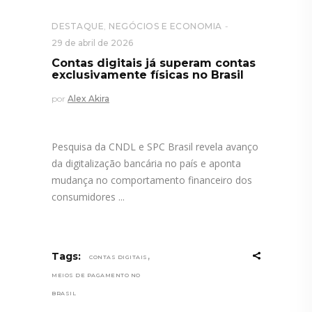
DESTAQUE
,
NEGÓCIOS E ECONOMIA
29 de abril de 2026
Contas digitais já superam contas
exclusivamente físicas no Brasil
por
Alex Akira
Pesquisa da CNDL e SPC Brasil revela avanço
da digitalização bancária no país e aponta
mudança no comportamento financeiro dos
consumidores
,
Tags:
CONTAS DIGITAIS
MEIOS DE PAGAMENTO NO
BRASIL