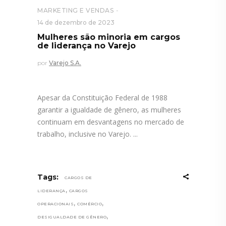
MARKETING E VENDAS
14 de dezembro de 2023
Mulheres são minoria em cargos
de liderança no Varejo
por
Varejo S.A.
Apesar da Constituição Federal de 1988
garantir a igualdade de gênero, as mulheres
continuam em desvantagens no mercado de
trabalho, inclusive no Varejo.
Tags:
CARGOS DE
,
LIDERANÇA
CARGOS
,
,
OPERACIONAIS
COMÉRCIO
,
DESIGUALDADE DE GÊNERO