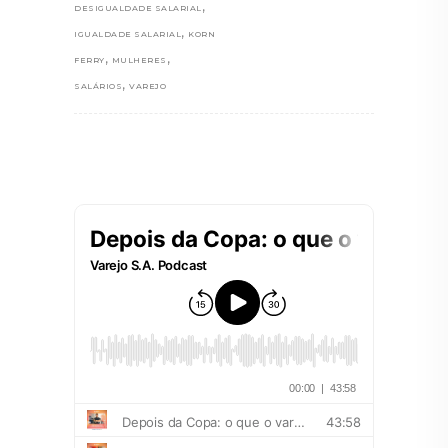
,
DESIGUALDADE SALARIAL
,
IGUALDADE SALARIAL
KORN
,
,
FERRY
MULHERES
,
SALÁRIOS
VAREJO