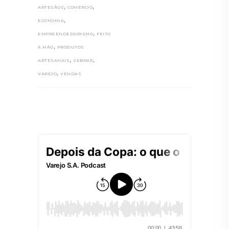
,
,
ARTESÃOS
COMÉRCIO
,
ECONOMIA
,
EMPREENDEDORISMO
FEITO
,
À MÂO
PRODUTOS
,
,
ARTESANAIS
SEBRAE
,
VAREJO
VENDAS