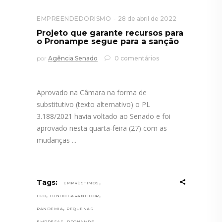
EMPREENDEDORISMO
28 de abril de 2022
Projeto que garante recursos para
o Pronampe segue para a sanção
por
Agência Senado
0 comentários
Aprovado na Câmara na forma de
substitutivo (texto alternativo) o PL
3.188/2021 havia voltado ao Senado e foi
aprovado nesta quarta-feira (27) com as
mudanças
,
Tags:
EMPRÉSTIMOS
,
,
FGO
FUNDO GARANTIDOR
,
PANDEMIA
PEQUENAS
,
EMPRESAS
PRONAMPE