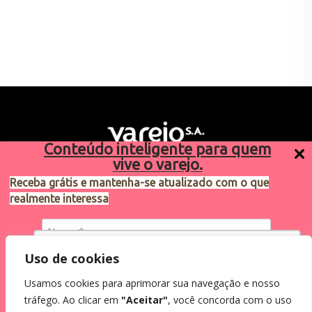
Conteúdo inteligente para quem
vive o varejo.
Receba grátis e mantenha-se atualizado com o que
realmente interessa
Sugestões de pauta
varejosa@cndl.org.br
Utilizamos cookies para oferecer melhor
Uso de cookies
experiência, melhorar o desempenho, analisar
Usamos cookies para aprimorar sua navegação e nosso
como você interage em nosso site e
Eu concordo em receber comunicações.
tráfego. Ao clicar em
"Aceitar"
, você concorda com o uso
personalizar conteúdo.
2024®. Todos os direitos reservados.
Ao informar meus dados, eu concordo com a