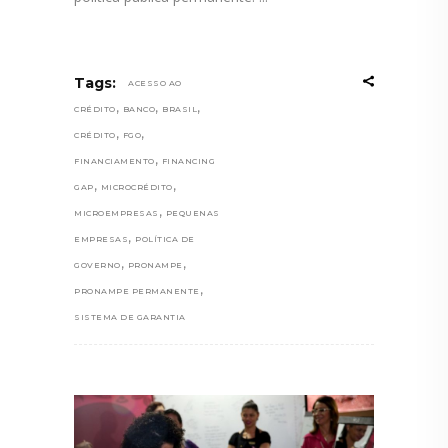
Tags:
ACESSO AO
,
,
,
CRÉDITO
BANCO
BRASIL
,
,
CRÉDITO
FGO
,
FINANCIAMENTO
FINANCING
,
,
GAP
MICROCRÉDITO
,
MICROEMPRESAS
PEQUENAS
,
EMPRESAS
POLÍTICA DE
,
,
GOVERNO
PRONAMPE
,
PRONAMPE PERMANENTE
SISTEMA DE GARANTIA