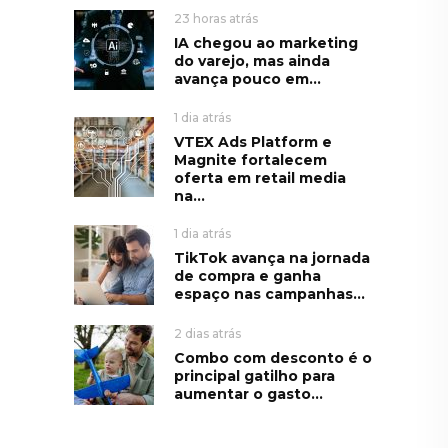
23 horas atrás
IA chegou ao marketing
do varejo, mas ainda
avança pouco em...
1 dia atrás
VTEX Ads Platform e
Magnite fortalecem
oferta em retail media
na...
1 dia atrás
TikTok avança na jornada
de compra e ganha
espaço nas campanhas...
2 dias atrás
Combo com desconto é o
principal gatilho para
aumentar o gasto...