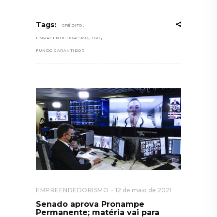
,
Tags:
CRÉDITO
,
,
EMPREENDEDORISMO
FGO
FUNDO GARANTIDOR
EMPREENDEDORISMO
12 de maio de 2021
Senado aprova Pronampe
Permanente; matéria vai para