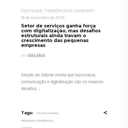
DESTAQUE
,
TENDÊNCIAS E CONSUMO
18 de novembro de 2025
Setor de serviços ganha força
com digitalização, mas desafios
estruturais ainda travam o
crescimento das pequenas
empresas
por
Alex Akira
Estudo do Sebrae revela que burocracia,
comunicação e digitalização são os maiores
desafios
,
Tags:
DIGITALIZAÇÃO
,
PEQUENAS EMPRESAS
SEBRAE