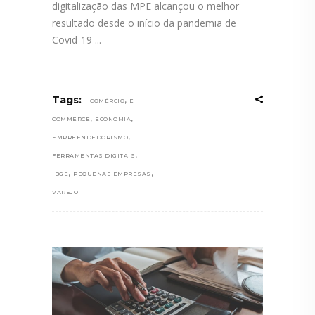
digitalização das MPE alcançou o melhor
resultado desde o início da pandemia de
Covid-19
,
Tags:
COMÉRCIO
E-
,
,
COMMERCE
ECONOMIA
,
EMPREENDEDORISMO
,
FERRAMENTAS DIGITAIS
,
,
IBGE
PEQUENAS EMPRESAS
VAREJO