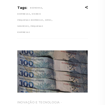
,
Tags:
ECONOMIA
,
EMPRESAS
MICRO E
,
,
PEQUENAS EMPRESAS
MPES
,
NEGÓCIOS
PEQUENAS
EMPRESAS
INOVAÇÃO E TECNOLOGIA