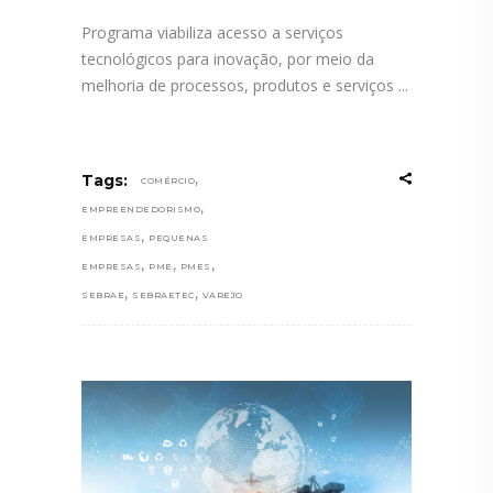
Programa viabiliza acesso a serviços
tecnológicos para inovação, por meio da
melhoria de processos, produtos e serviços
,
Tags:
COMÉRCIO
,
EMPREENDEDORISMO
,
EMPRESAS
PEQUENAS
,
,
,
EMPRESAS
PME
PMES
,
,
SEBRAE
SEBRAETEC
VAREJO