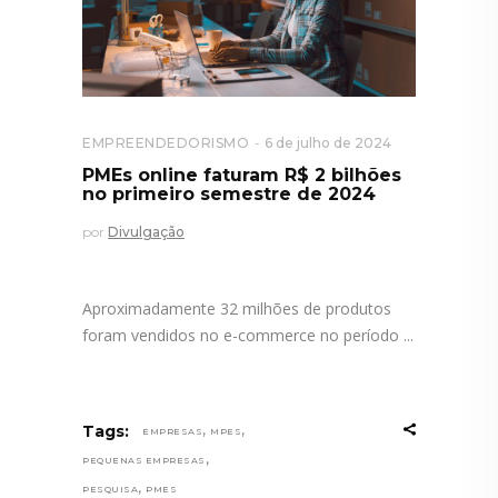
EMPREENDEDORISMO
6 de julho de 2024
PMEs online faturam R$ 2 bilhões
no primeiro semestre de 2024
por
Divulgação
Aproximadamente 32 milhões de produtos
foram vendidos no e-commerce no período
,
,
Tags:
EMPRESAS
MPES
,
PEQUENAS EMPRESAS
,
PESQUISA
PMES