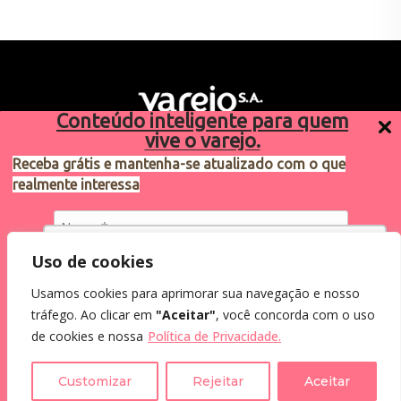
Conteúdo inteligente para quem
vive o varejo.
Receba grátis e mantenha-se atualizado com o que
realmente interessa
Sugestões de pauta
varejosa@cndl.org.br
Utilizamos cookies para oferecer melhor
Uso de cookies
experiência, melhorar o desempenho, analisar
Usamos cookies para aprimorar sua navegação e nosso
como você interage em nosso site e
Eu concordo em receber comunicações.
tráfego. Ao clicar em
"Aceitar"
, você concorda com o uso
personalizar conteúdo.
2024®. Todos os direitos reservados.
Ao informar meus dados, eu concordo com a
de cookies e nossa
Política de Privacidade.
Política de Privacidade
.
Recusar Cookies
Aceitar Cookies
Customizar
Rejeitar
Aceitar
Assine a Newsletter