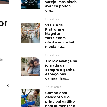
varejo, mas ainda
avança pouco
em...
1 dia atrás
or
VTEX Ads
Platform e
Magnite
fortalecem
oferta em retail
media na...
1 dia atrás
de
TikTok avança na
jornada de
compra e ganha
espaço nas
campanhas...
2 dias atrás
Combo com
desconto é o
principal gatilho
para aumentar o