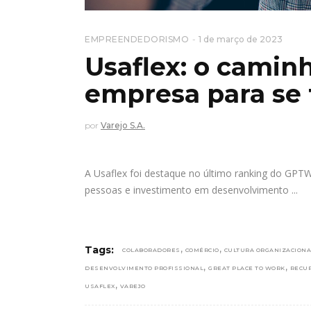
EMPREENDEDORISMO
1 de março de 2023
Usaflex: o camin
empresa para se 
por
Varejo S.A.
A Usaflex foi destaque no último ranking do GPTW 
pessoas e investimento em desenvolvimento
,
,
Tags:
COLABORADORES
COMÉRCIO
CULTURA ORGANIZACIONA
,
,
DESENVOLVIMENTO PROFISSIONAL
GREAT PLACE TO WORK
RECU
,
USAFLEX
VAREJO