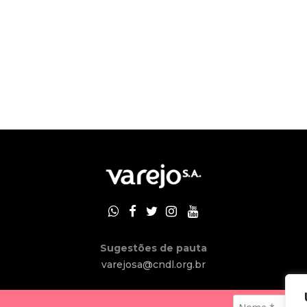
Sugestões de pauta
varejosa@cndl.org.br