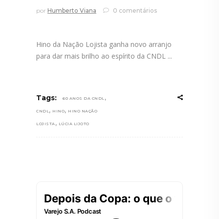
por
Humberto Viana
0 comentários
Hino da Nação Lojista ganha novo arranjo
para dar mais brilho ao espírito da CNDL
,
Tags:
60 ANOS DA CNDL
,
,
CNDL
HINO
HINO NAÇÃO
,
LOJISTA
LÚCIA LIJOTO