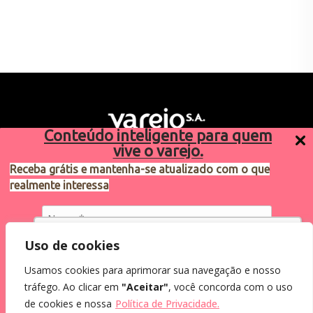
Conteúdo inteligente para quem
vive o varejo.
Receba grátis e mantenha-se atualizado com o que
realmente interessa
Sugestões de pauta
varejosa@cndl.org.br
Utilizamos cookies para oferecer melhor
Uso de cookies
experiência, melhorar o desempenho, analisar
Usamos cookies para aprimorar sua navegação e nosso
como você interage em nosso site e
Eu concordo em receber comunicações.
tráfego. Ao clicar em
"Aceitar"
, você concorda com o uso
personalizar conteúdo.
2024®. Todos os direitos reservados.
Ao informar meus dados, eu concordo com a
de cookies e nossa
Política de Privacidade.