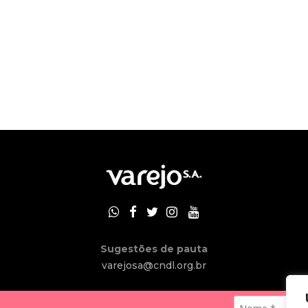
Sugestões de pauta
varejosa@cndl.org.br