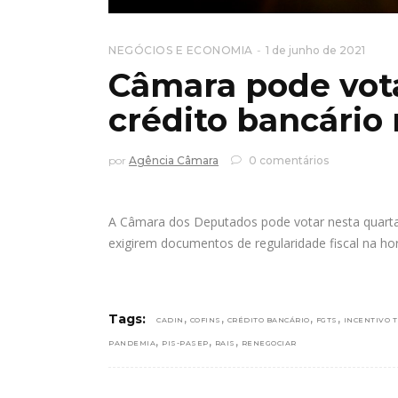
NEGÓCIOS E ECONOMIA
1 de junho de 2021
Câmara pode vota
crédito bancário
por
Agência Câmara
0 comentários
A Câmara dos Deputados pode votar nesta quarta-
exigirem documentos de regularidade fiscal na h
,
,
,
,
Tags:
CADIN
COFINS
CRÉDITO BANCÁRIO
FGTS
INCENTIVO 
,
,
,
PANDEMIA
PIS-PASEP
RAIS
RENEGOCIAR