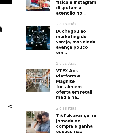
física e Instagram
disputam a
atenção no...
2 dias atrás
a
IA chegou ao
marketing do
varejo, mas ainda
avança pouco
em...
2 dias atrás
VTEX Ads
Platform e
Magnite
fortalecem
oferta em retail
media na...
2 dias atrás
TikTok avança na
jornada de
compra e ganha
espaço nas