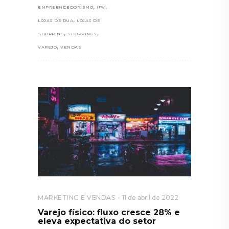
,
,
EMPREENDEDORISMO
IPV
,
LOJAS DE RUA
LOJAS DE
,
,
SHOPPING
SHOPPINGS
,
VAREJO
VENDAS
MARKETING E VENDAS
11 de abril de 2022
Varejo físico: fluxo cresce 28% e
eleva expectativa do setor