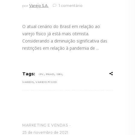
por
Varejo S.A.
1 comentário
O atual cenário do Brasil em relação ao
varejo físico já está mais otimista.
Considerando a diminuição significativa das
restrições em relação à pandemia de
,
,
,
Tags:
IPV
PNAD
SBV
,
VAREJO
VAREJO FÍSICO
MARKETING E VENDAS
25 de novembro de 2021