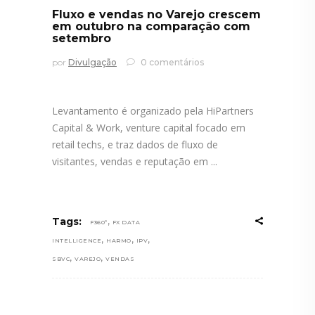
Fluxo e vendas no Varejo crescem
em outubro na comparação com
setembro
por
Divulgação
0 comentários
Levantamento é organizado pela HiPartners
Capital & Work, venture capital focado em
retail techs, e traz dados de fluxo de
visitantes, vendas e reputação em
,
Tags:
F360º
FX DATA
,
,
,
INTELLIGENCE
HARMO
IPV
,
,
SBVC
VAREJO
VENDAS