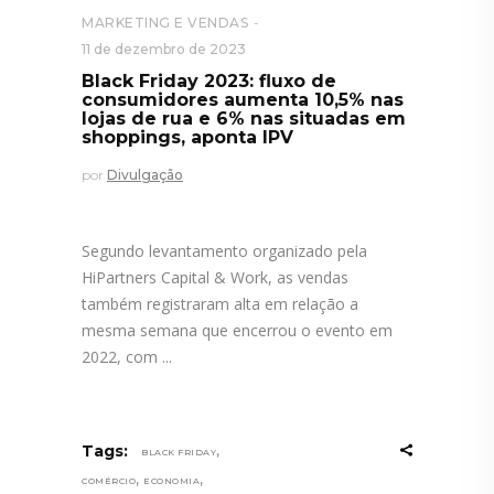
MARKETING E VENDAS
11 de dezembro de 2023
Black Friday 2023: fluxo de
consumidores aumenta 10,5% nas
lojas de rua e 6% nas situadas em
shoppings, aponta IPV
por
Divulgação
Segundo levantamento organizado pela
HiPartners Capital & Work, as vendas
também registraram alta em relação a
mesma semana que encerrou o evento em
2022, com
,
Tags:
BLACK FRIDAY
,
,
COMÉRCIO
ECONOMIA