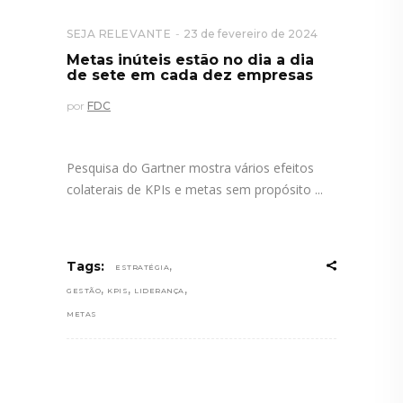
SEJA RELEVANTE
23 de fevereiro de 2024
Metas inúteis estão no dia a dia
de sete em cada dez empresas
por
FDC
Pesquisa do Gartner mostra vários efeitos
colaterais de KPIs e metas sem propósito
,
Tags:
ESTRATÉGIA
,
,
,
GESTÃO
KPIS
LIDERANÇA
METAS