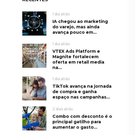
1 dia atrás
IA chegou ao marketing
do varejo, mas ainda
avança pouco em...
1 dia atrás
VTEX Ads Platform e
Magnite fortalecem
oferta em retail media
na...
1 dia atrás
TikTok avança na jornada
de compra e ganha
espaço nas campanhas...
2 dias atrás
Combo com desconto é o
principal gatilho para
aumentar o gasto...