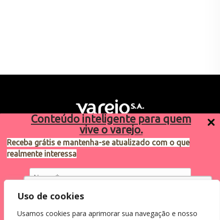
Conteúdo inteligente para quem
vive o varejo.
Receba grátis e mantenha-se atualizado com o que
realmente interessa
Sugestões de pauta
varejosa@cndl.org.br
Utilizamos cookies para oferecer melhor
Uso de cookies
experiência, melhorar o desempenho, analisar
Usamos cookies para aprimorar sua navegação e nosso
como você interage em nosso site e
Eu concordo em receber comunicações.