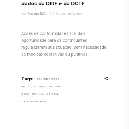
dados da DIRF e da DCTF
por
Varejo S.A.
0 comentários
Ações de conformidade fiscal dão
oportunidade para os contribuintes
regularizarem sua situação, sem necessidade
de medidas coercitivas ou punitivas
Tags:
CONFORMIDADE
,
,
,
,
FISCAL
DCOMP
DCTF
DIRF
,
,
,
E-CAC
ECF
MALHA FISCAL
RECEITA FEDERAL