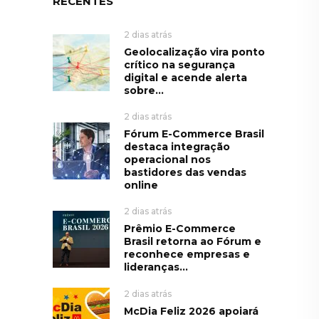
RECENTES
2 dias atrás
Geolocalização vira ponto
crítico na segurança
digital e acende alerta
sobre...
2 dias atrás
Fórum E-Commerce Brasil
destaca integração
operacional nos
bastidores das vendas
online
2 dias atrás
Prêmio E-Commerce
Brasil retorna ao Fórum e
reconhece empresas e
lideranças...
2 dias atrás
McDia Feliz 2026 apoiará