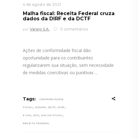
4 de agosto de 2021
Malha fiscal: Receita Federal cruza
dados da DIRF e da DCTF
por
Varejo S.A.
0 comentários
Ações de conformidade fiscal dão
oportunidade para os contribuintes
regularizarem sua situação, sem necessidade
de medidas coercitivas ou punitivas
Tags:
CONFORMIDADE
,
,
,
,
FISCAL
DCOMP
DCTF
DIRF
,
,
,
E-CAC
ECF
MALHA FISCAL
RECEITA FEDERAL