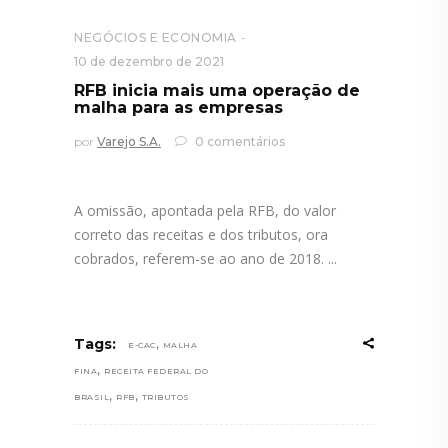
NEGÓCIOS E ECONOMIA
10 de dezembro de 2021
RFB inicia mais uma operação de
malha para as empresas
por
Varejo S.A.
0 comentários
A omissão, apontada pela RFB, do valor
correto das receitas e dos tributos, ora
cobrados, referem-se ao ano de 2018.
,
Tags:
E-CAC
MALHA
,
FINA
RECEITA FEDERAL DO
,
,
BRASIL
RFB
TRIBUTOS