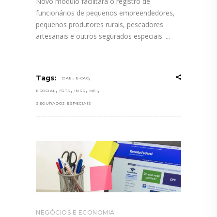
Novo módulo facilitará o registro de
funcionários de pequenos empreendedores,
pequenos produtores rurais, pescadores
artesanais e outros segurados especiais.
,
,
Tags:
DAE
E-CAC
,
,
,
,
ESOCIAL
FGTS
INSS
MEI
SEGURADOS ESPECIAIS
NEGÓCIOS E ECONOMIA