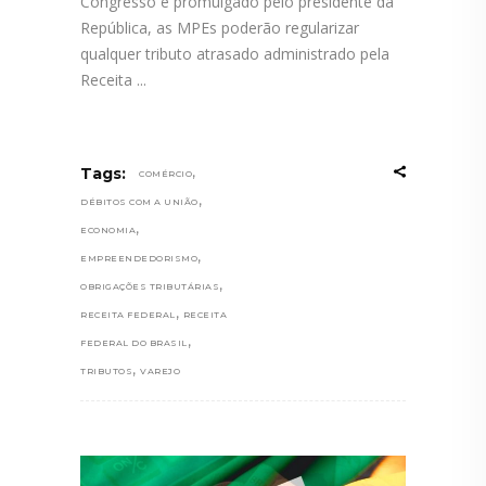
Congresso e promulgado pelo presidente da
República, as MPEs poderão regularizar
qualquer tributo atrasado administrado pela
Receita
,
Tags:
COMÉRCIO
,
DÉBITOS COM A UNIÃO
,
ECONOMIA
,
EMPREENDEDORISMO
,
OBRIGAÇÕES TRIBUTÁRIAS
,
RECEITA FEDERAL
RECEITA
,
FEDERAL DO BRASIL
,
TRIBUTOS
VAREJO