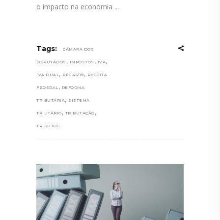
o impacto na economia
Tags:
CÂMARA DOS
,
,
,
DEPUTADOS
IMPOSTOS
IVA
,
,
IVA DUAL
PEC 45/19
RECEITA
,
FEDERAL
REFORMA
,
TRIBUTÁRIA
SISTEMA
,
,
TRIUTÁRIO
TRIBUTAÇÃO
TRIBUTOS