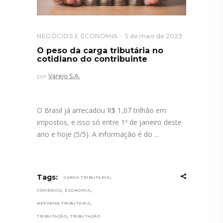
NEGÓCIOS E ECONOMIA
5 de maio de 2023
O peso da carga tributária no
cotidiano do contribuinte
por
Varejo S.A.
O Brasil já arrecadou R$ 1,07 trilhão em
impostos, e isso só entre 1º de janeiro deste
ano e hoje (5/5). A informação é do
,
Tags:
CARGA TRIBUTÁRIA
,
,
COMÉRCIO
ECONOMIA
,
REFORMA TRIBUTÁRIA
,
TRIBUTAÇÃO
TRIBUTAÇÃO