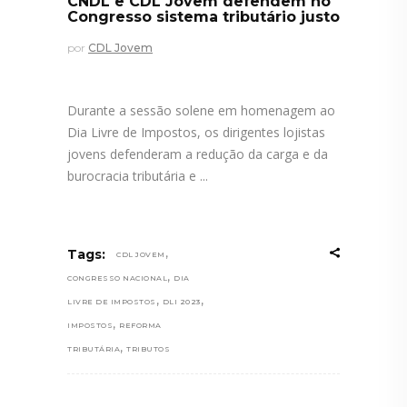
CNDL e CDL Jovem defendem no
Congresso sistema tributário justo
por
CDL Jovem
Durante a sessão solene em homenagem ao
Dia Livre de Impostos, os dirigentes lojistas
jovens defenderam a redução da carga e da
burocracia tributária e
,
Tags:
CDL JOVEM
,
CONGRESSO NACIONAL
DIA
,
,
LIVRE DE IMPOSTOS
DLI 2023
,
IMPOSTOS
REFORMA
,
TRIBUTÁRIA
TRIBUTOS