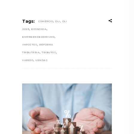
,
,
Tags:
COMÉRCIO
DLI
DLI
,
,
2023
ECONOMIA
,
EMPREENDEDORISMO
,
IMPOSTOS
REFORMA
,
,
TRIBUTÁRIA
TRIBUTOS
,
VAREJO
VENDAS