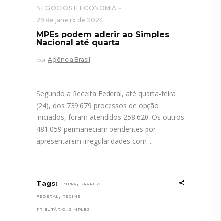
NEGÓCIOS E ECONOMIA
29 de janeiro de 2024
MPEs podem aderir ao Simples
Nacional até quarta
por
Agência Brasil
Segundo a Receita Federal, até quarta-feira
(24), dos 739.679 processos de opção
iniciados, foram atendidos 258.620. Os outros
481.059 permaneciam pendentes por
apresentarem irregularidades com
,
Tags:
MPES
RECEITA
,
FEDERAL
REGIME
,
TRIBUTÁRIO
SIMPLES