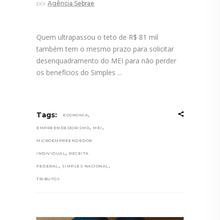
por
Agência Sebrae
Quem ultrapassou o teto de R$ 81 mil
também tem o mesmo prazo para solicitar
desenquadramento do MEI para não perder
os benefícios do Simples
,
Tags:
ECONOMIA
,
,
EMPREENDEDORISMO
MEI
MICROEMPREENDEDOR
,
INDIVIDUAL
RECEITA
,
,
FEDERAL
SIMPLES NACIONAL
TRIBUTOS