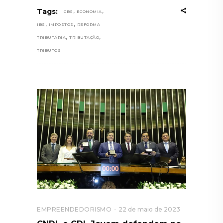
,
,
Tags:
CBS
ECONOMIA
,
,
IBS
IMPOSTOS
REFORMA
,
,
TRIBUTÁRIA
TRIBUTAÇÃO
TRIBUTOS
EMPREENDEDORISMO
22 de maio de 2023