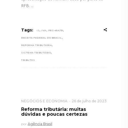
RFB.
,
,
,
Tags:
IS
IVA
PEC-45A/19
,
RECEITA FEDERAL DO BRASIL
,
REFORMA TRIBUTÁRIA
,
SISTEMA TRIBUTÁRIO
TRIBUTOS
NEGÓCIOS E ECONOMIA
26 de julho de 2023
Reforma tributária: muitas
dúvidas e poucas certezas
por
Agência Brasil