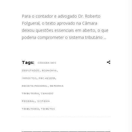
Para o contador e advogado Dr. Roberto
Folgueral, o texto aprovado na Câmara
deixou questões essenciais em aberto, o que
poderia comprometer o sistema tributário
Tags:
CÂMARA DOS
,
,
DEPUTADOS
ECONOMIA
,
,
IMPOSTOS
PEC 45/2019
,
RECEITA FEDERAL
REFORMA
,
TRIBUTÁRIA
SENADO
,
FEDERAL
SISTEMA
,
TRIBUTÁRIO
TRIBUTOS