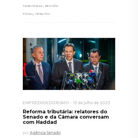
,
TRIBUTÁRIAS
REVISÃO
,
FISCAL
TRIBUTOS
EMPREENDEDORISMO
13 de julho de 2023
Reforma tributária: relatores do
Senado e da Câmara conversam
com Haddad
por
Agência Senado