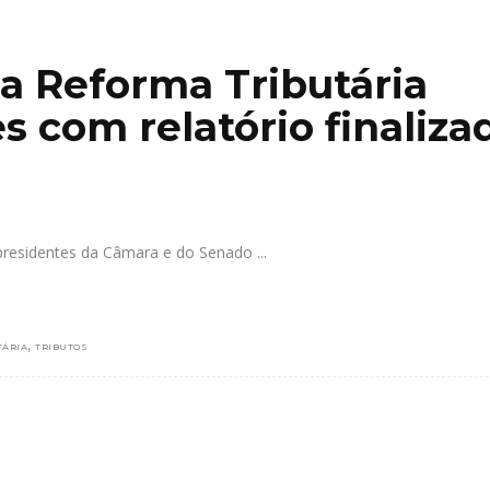
a Reforma Tributária
s com relatório finaliza
 presidentes da Câmara e do Senado
,
TÁRIA
TRIBUTOS