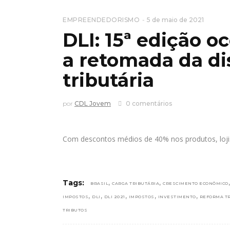
EMPREENDEDORISMO
5 de maio de 2021
DLI: 15ª edição o
a retomada da di
tributária
por
CDL Jovem
0 comentários
Com descontos médios de 40% nos produtos, lojis
,
,
Tags:
BRASIL
CARGA TRIBUTÁRIA
CRESCIMENTO ECONÔMICO
,
,
,
,
,
IMPOSTOS
DLI
DLI 2021
IMPOSTOS
INVESTIMENTO
REFORMA TR
TRIBUTOS