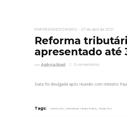
EMPREENDEDORISMO
27 de abril de 2021
Reforma tributári
apresentado até 3
por
Agência Brasil
0 comentários
Data foi divulgada após reunião com ministro Pa
,
,
Tags:
IMPOSTOS
REFORMA TRIBUTÁRIA
TRIBUTOS