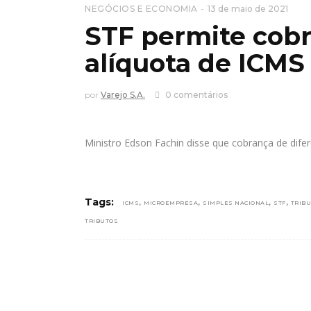
NEGÓCIOS E ECONOMIA
13 de maio de 2021
STF permite cobr
alíquota de ICMS
por
Varejo S.A.
0 comentários
Ministro Edson Fachin disse que cobrança de difer
,
,
,
,
Tags:
ICMS
MICROEMPRESA
SIMPLES NACIONAL
STF
TRIB
TRIBUTOS