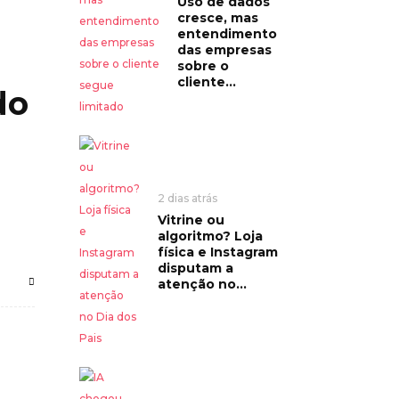
Uso de dados
cresce, mas
entendimento
das empresas
sobre o
cliente...
do
2 dias atrás
Vitrine ou
algoritmo? Loja
física e Instagram
disputam a
atenção no...