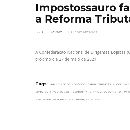
Impostossauro fa
a Reforma Tribut
por
CDL Jovem
0 comentários
A Confederação Nacional de Dirigentes Lojistas 
próximo dia 27 de maio de 2021,
,
,
Tags:
AMBIENTE DE NEGÓCIOS
CARGA TRIBUTÁRIA
CDL JOV
,
,
,
,
LIVRE DE IMPOSTOS
DLI
ECONOMIA
EMPREENDEDORISMO
IMPO
,
,
PANDEMIA
REFORMA TRIBUTÁRIA
TRIBUTOS