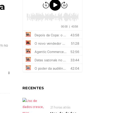
ra
am no
RECENTES
21 horas atrás