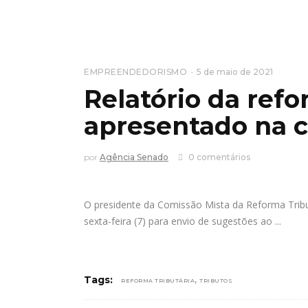
EMPREENDEDORISMO
5 de maio de 2021
Relatório da refo
apresentado na 
por
Agência Senado
0 comentários
O presidente da Comissão Mista da Reforma Tribut
sexta-feira (7) para envio de sugestões ao
,
Tags:
REFORMA TRIBUTÁRIA
TRIBUTOS