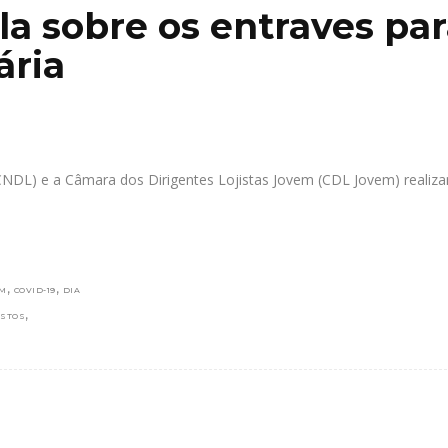
la sobre os entraves pa
ária
(CNDL) e a Câmara dos Dirigentes Lojistas Jovem (CDL Jovem) realiz
,
,
EM
COVID-19
DIA
,
STOS