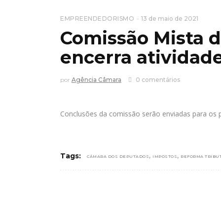
EMPREENDEDORISMO
13 de maio de 2021
Comissão Mista d
encerra atividade
por
Agência Câmara
0 comentários
Conclusões da comissão serão enviadas para os
,
,
Tags:
CÂMARA DOS DEPUTADOS
IMPOSTOS
REFORMA TRIBU