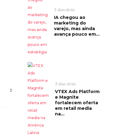
3 dias atrás
IA chegou ao
marketing do
varejo, mas ainda
avança pouco em...
3 dias atrás
VTEX Ads Platform
e Magnite
fortalecem oferta
em retail media
na...