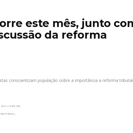
corre este mês, junto co
scussão da reforma
tas conscientizam população sobre a importância a reforma tributá
,
DIA LIVRE DE
,
IBUTÁRIA