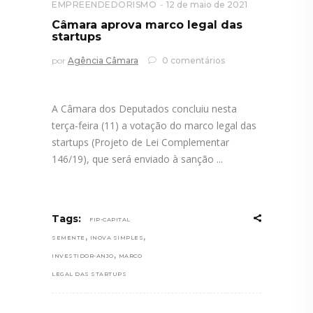
EMPREENDEDORISMO
12 de maio de 2021
Câmara aprova marco legal das
startups
por
Agência Câmara
0 comentários
A Câmara dos Deputados concluiu nesta
terça-feira (11) a votação do marco legal das
startups (Projeto de Lei Complementar
146/19), que será enviado à sanção
Tags:
FIP-CAPITAL
,
,
SEMENTE
INOVA SIMPLES
,
INVESTIDOR-ANJO
MARCO
LEGAL DAS STARTUPS