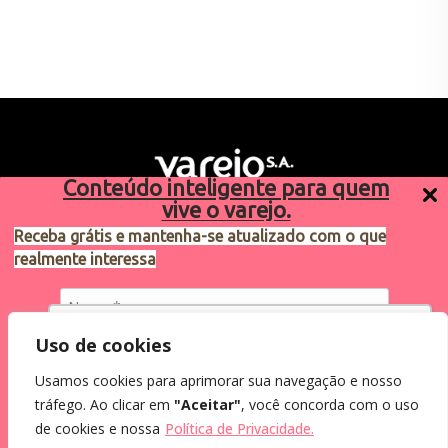
Conteúdo inteligente para quem
vive o varejo.
Receba grátis e mantenha-se atualizado com o que
realmente interessa
Sugestões de pauta
varejosa@cndl.org.br
Utilizamos cookies para oferecer melhor
Uso de cookies
experiência, melhorar o desempenho, analisar
Usamos cookies para aprimorar sua navegação e nosso
como você interage em nosso site e
Eu concordo em receber comunicações.
tráfego. Ao clicar em
"Aceitar"
, você concorda com o uso
personalizar conteúdo.
2024®. Todos os direitos reservados.
Ao informar meus dados, eu concordo com a
de cookies e nossa
Política de Privacidade.
Política de Privacidade
.