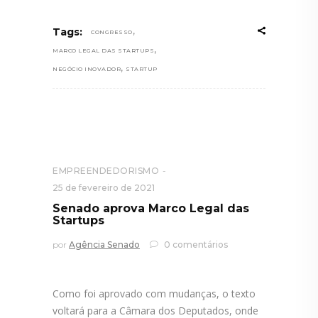
,
Tags:
CONGRESSO
,
MARCO LEGAL DAS STARTUPS
,
NEGÓCIO INOVADOR
STARTUP
EMPREENDEDORISMO
25 de fevereiro de 2021
Senado aprova Marco Legal das
Startups
por
Agência Senado
0 comentários
Como foi aprovado com mudanças, o texto
voltará para a Câmara dos Deputados, onde