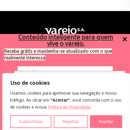
Conteúdo inteligente para quem
vive o varejo.
Receba grátis e mantenha-se atualizado com o que
realmente interessa
Sugestões de pauta
varejosa@cndl.org.br
Utilizamos cookies para oferecer melhor
Uso de cookies
experiência, melhorar o desempenho, analisar
Usamos cookies para aprimorar sua navegação e nosso
como você interage em nosso site e
Eu concordo em receber comunicações.
tráfego. Ao clicar em
"Aceitar"
, você concorda com o uso
personalizar conteúdo.
2024®. Todos os direitos reservados.
Ao informar meus dados, eu concordo com a
de cookies e nossa
Política de Privacidade.
Política de Privacidade
.
Recusar Cookies
Aceitar Cookies
Customizar
Rejeitar
Aceitar
Assine a Newsletter