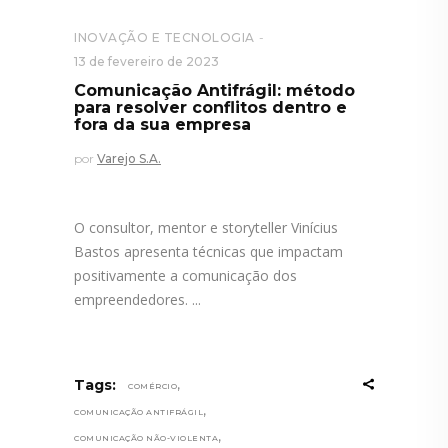
INOVAÇÃO E TECNOLOGIA
13 de fevereiro de 2023
Comunicação Antifrágil: método
para resolver conflitos dentro e
fora da sua empresa
por
Varejo S.A.
O consultor, mentor e storyteller Vinícius
Bastos apresenta técnicas que impactam
positivamente a comunicação dos
empreendedores.
,
Tags:
COMÉRCIO
,
COMUNICAÇÃO ANTIFRÁGIL
,
COMUNICAÇÃO NÃO-VIOLENTA