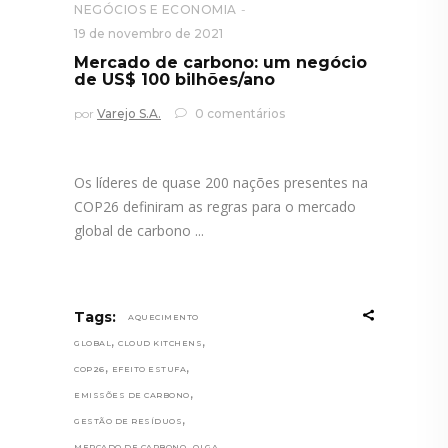
NEGÓCIOS E ECONOMIA
19 de novembro de 2021
Mercado de carbono: um negócio
de US$ 100 bilhões/ano
por
Varejo S.A.
0 comentários
Os líderes de quase 200 nações presentes na
COP26 definiram as regras para o mercado
global de carbono
Tags:
AQUECIMENTO
,
,
GLOBAL
CLOUD KITCHENS
,
,
COP26
EFEITO ESTUFA
,
EMISSÕES DE CARBONO
,
GESTÃO DE RESÍDUOS
,
MERCADO DE CARBONO
OLGA