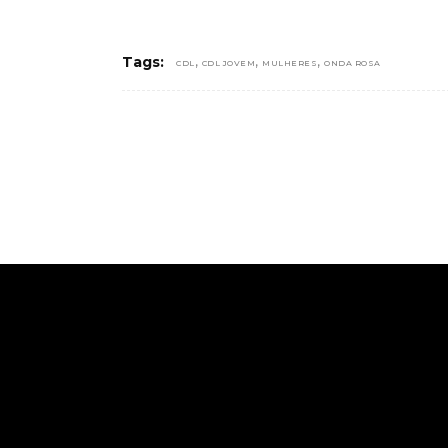
,
,
,
Tags:
CDL
CDL JOVEM
MULHERES
ONDA ROSA