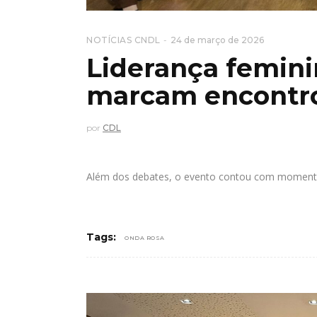
NOTÍCIAS CNDL
24 de março de 2026
Liderança femin
marcam encontr
por
CDL
Além dos debates, o evento contou com momento
Tags:
ONDA ROSA