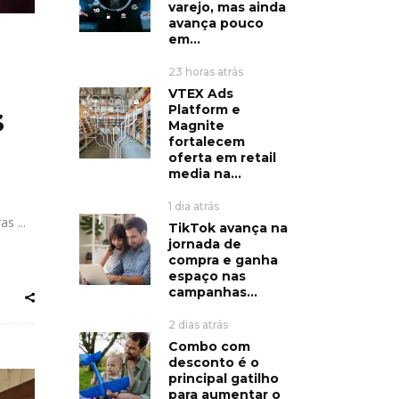
varejo, mas ainda
avança pouco
em...
23 horas atrás
VTEX Ads
s
Platform e
Magnite
fortalecem
oferta em retail
media na...
1 dia atrás
ras
TikTok avança na
jornada de
compra e ganha
espaço nas
campanhas...
2 dias atrás
Combo com
desconto é o
principal gatilho
para aumentar o