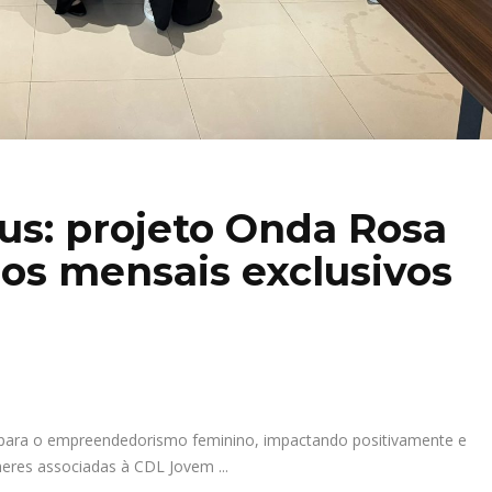
s: projeto Onda Rosa
os mensais exclusivos
 para o empreendedorismo feminino, impactando positivamente e
heres associadas à CDL Jovem