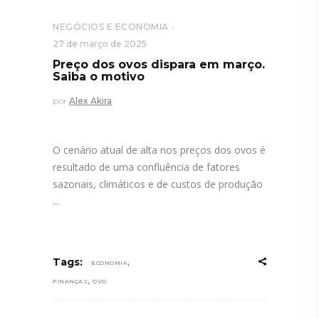
NEGÓCIOS E ECONOMIA
27 de março de 2025
Preço dos ovos dispara em março.
Saiba o motivo
por
Alex Akira
O cenário atual de alta nos preços dos ovos é
resultado de uma confluência de fatores
sazonais, climáticos e de custos de produção
,
Tags:
ECONOMIA
,
FINANÇAS
OVO