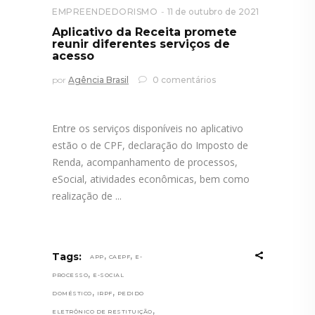
EMPREENDEDORISMO
11 de outubro de 2021
Aplicativo da Receita promete
reunir diferentes serviços de
acesso
por
Agência Brasil
0 comentários
Entre os serviços disponíveis no aplicativo
estão o de CPF, declaração do Imposto de
Renda, acompanhamento de processos,
eSocial, atividades econômicas, bem como
realização de
,
,
Tags:
APP
CAEPF
E-
,
PROCESSO
E-SOCIAL
,
,
DOMÉSTICO
IRPF
PEDIDO
,
ELETRÔNICO DE RESTITUIÇÃO