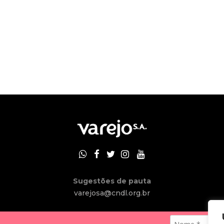
Sugestões de pauta
varejosa@cndl.org.br