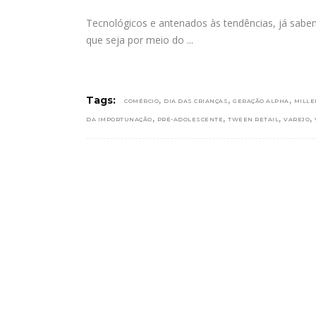
Tecnológicos e antenados às tendências, já sa
que seja por meio do
,
,
,
Tags:
COMÉRCIO
DIA DAS CRIANÇAS
GERAÇÃO ALPHA
MILLE
,
,
,
,
DA IMPORTUNAÇÃO
PRÉ-ADOLESCENTE
TWEEN RETAIL
VAREJO