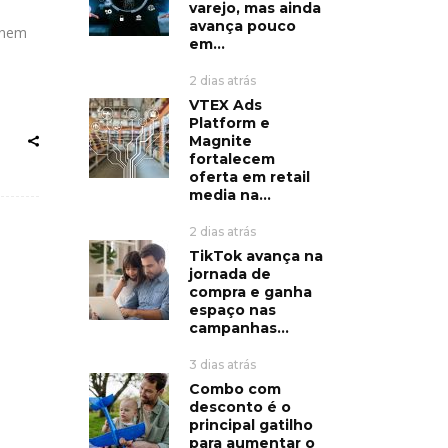
varejo, mas ainda
avança pouco
 nem
em...
2 dias atrás
VTEX Ads
Platform e
Magnite
fortalecem
oferta em retail
media na...
2 dias atrás
TikTok avança na
jornada de
compra e ganha
espaço nas
campanhas...
3 dias atrás
Combo com
desconto é o
principal gatilho
para aumentar o