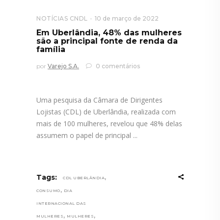
NOTÍCIAS CNDL
10 de março de 2022
Em Uberlândia, 48% das mulheres
são a principal fonte de renda da
família
por
Varejo S.A.
0 comentários
Uma pesquisa da Câmara de Dirigentes
Lojistas (CDL) de Uberlândia, realizada com
mais de 100 mulheres, revelou que 48% delas
assumem o papel de principal
,
Tags:
CDL UBERLÂNDIA
,
CONSUMO
DIA
INTERNACIONAL DAS
,
,
MULHERES
MULHERES