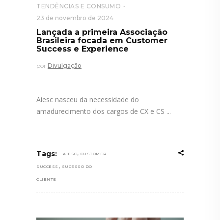
TENDÊNCIAS E CONSUMO
23 de novembro de 2024
Lançada a primeira Associação
Brasileira focada em Customer
Success e Experience
por
Divulgação
Aiesc nasceu da necessidade do
amadurecimento dos cargos de CX e CS
,
Tags:
AIESC
CUSTOMER
,
SUCCESS
SUCESSO DO
CLIENTE