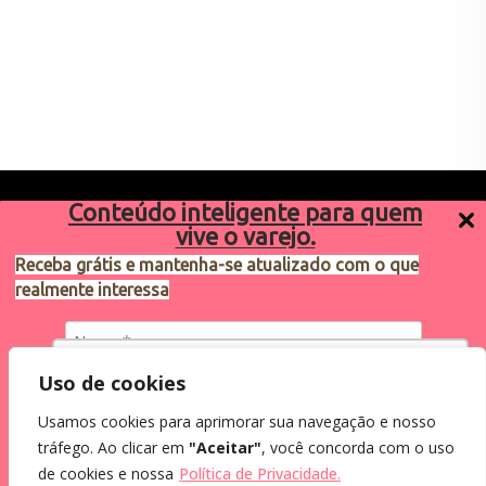
Conteúdo inteligente para quem
vive o varejo.
Receba grátis e mantenha-se atualizado com o que
realmente interessa
Sugestões de pauta
varejosa@cndl.org.br
Utilizamos cookies para oferecer melhor
Uso de cookies
experiência, melhorar o desempenho, analisar
Usamos cookies para aprimorar sua navegação e nosso
como você interage em nosso site e
Eu concordo em receber comunicações.
tráfego. Ao clicar em
"Aceitar"
, você concorda com o uso
personalizar conteúdo.
Ao informar meus dados, eu concordo com a
2024®. Todos os direitos reservados.
de cookies e nossa
Política de Privacidade.