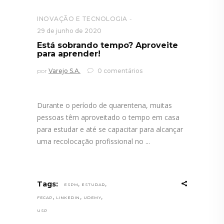
INOVAÇÃO E TECNOLOGIA
29 de junho de 2020
Está sobrando tempo? Aproveite
para aprender!
por
Varejo S.A.
0 comentários
Durante o período de quarentena, muitas
pessoas têm aproveitado o tempo em casa
para estudar e até se capacitar para alcançar
uma recolocação profissional no
,
,
Tags:
ESPM
ESTUDAR
,
,
,
FECAP
LINKEDIN
UDEMY
USP