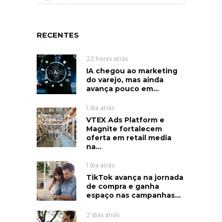
RECENTES
22 horas atrás
IA chegou ao marketing
do varejo, mas ainda
avança pouco em...
1 dia atrás
VTEX Ads Platform e
Magnite fortalecem
oferta em retail media
na...
1 dia atrás
TikTok avança na jornada
de compra e ganha
espaço nas campanhas...
2 dias atrás