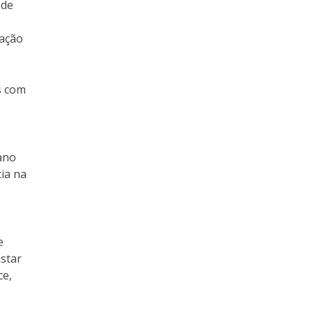
 de
pação
s com
ano
ia na
e
istar
ce,