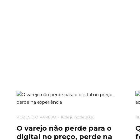
VOZES DO VAREJO
16 de julho de 2026
N
O varejo não perde para o
Q
digital no preço, perde na
f