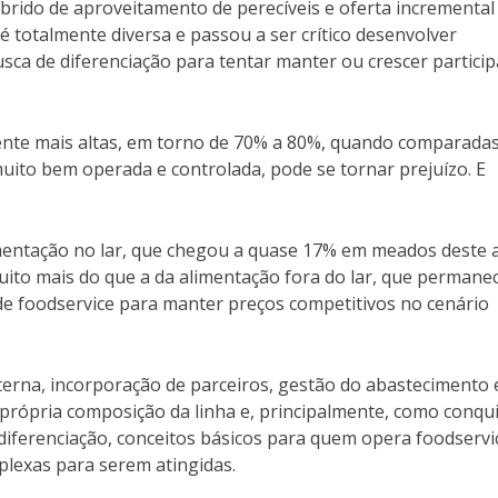
íbrido de aproveitamento de perecíveis e oferta incremental
é totalmente diversa e passou a ser crítico desenvolver
sca de diferenciação para tentar manter ou crescer partici
ente mais altas, em torno de 70% a 80%, quando comparada
muito bem operada e controlada, pode se tornar prejuízo. E
limentação no lar, que chegou a quase 17% em meados deste 
ito mais do que a da alimentação fora do lar, que permanec
 de foodservice para manter preços competitivos no cenário
erna, incorporação de parceiros, gestão do abastecimento 
própria composição da linha e, principalmente, como conqu
 diferenciação, conceitos básicos para quem opera foodservi
lexas para serem atingidas.