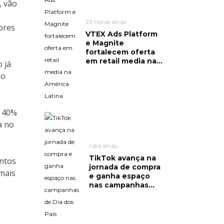
, vão
23 horas atrás
ores
VTEX Ads Platform
e Magnite
fortalecem oferta
em retail media na...
 já
do
é 40%
a no
1 dia atrás
TikTok avança na
entos
jornada de compra
mais
e ganha espaço
nas campanhas...