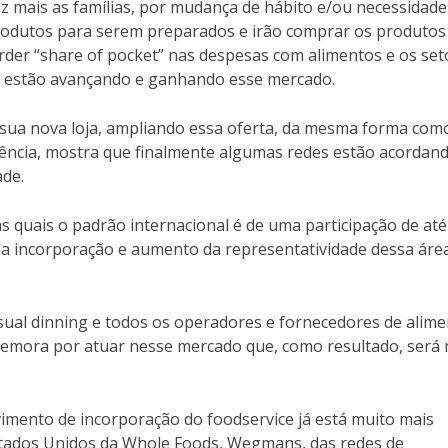
ez mais as famílias, por mudança de hábito e/ou necessidade
produtos para serem preparados e irão comprar os produtos
rder “share of pocket” nas despesas com alimentos e os set
ria estão avançando e ganhando esse mercado.
sua nova loja, ampliando essa oferta, da mesma forma como
ência, mostra que finalmente algumas redes estão acordan
ade.
as quais o padrão internacional é de uma participação de at
a incorporação e aumento da representatividade dessa áre
casual dinning e todos os operadores e fornecedores de alim
emora por atuar nesse mercado que, como resultado, será 
imento de incorporação do foodservice já está muito mais
tados Unidos da Whole Foods, Wegmans, das redes de