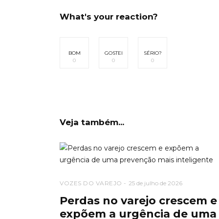
What's your reaction?
BOM
GOSTEI
SÉRIO?
0
0
0
Veja também...
VOZES DO VAREJO
25 de julho de 2026
Perdas no varejo crescem e
expõem a urgência de uma