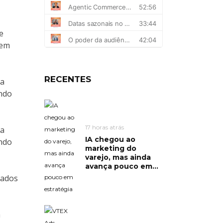
e
rem
RECENTES
da
ndo
17 horas atrás
da
IA chegou ao
ndo
marketing do
varejo, mas ainda
avança pouco em...
rados
a