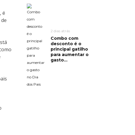
, é
 de
2 dias atrás
Combo com
está
desconto é o
 como
principal gatilho
para aumentar o
e
gasto...
ais
o