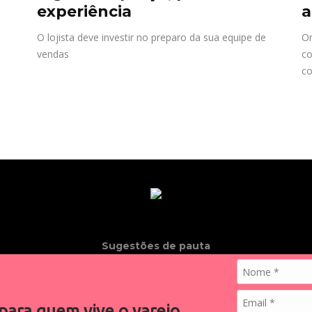
experiência
a
O lojista deve investir no preparo da sua equipe de
Or
vendas
co
c
Sugestões de pauta
varejosa@cndl.org.br
para quem vive o varejo.