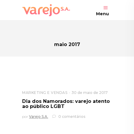
Menu
maio 2017
MARKETING E VENDAS
30 de maio de 2017
Dia dos Namorados: varejo atento
ao público LGBT
por
Varejo S.A.
0 comentários