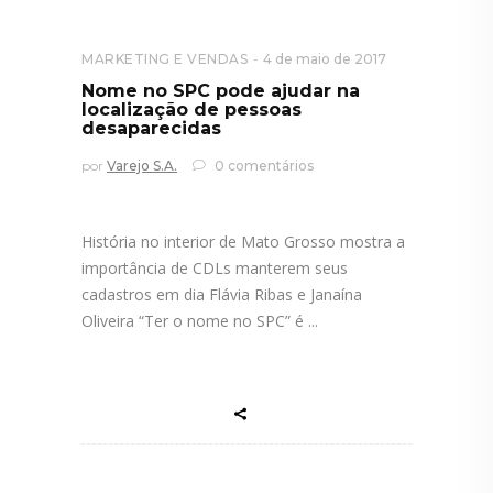
MARKETING E VENDAS
4 de maio de 2017
Nome no SPC pode ajudar na
localização de pessoas
desaparecidas
por
Varejo S.A.
0 comentários
História no interior de Mato Grosso mostra a
importância de CDLs manterem seus
cadastros em dia Flávia Ribas e Janaína
Oliveira “Ter o nome no SPC” é