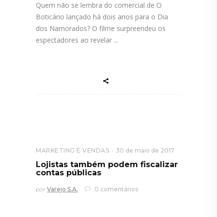
Quem não se lembra do comercial de O
Boticário lançado há dois anos para o Dia
dos Namorados? O filme surpreendeu os
espectadores ao revelar
MARKETING E VENDAS
30 de maio de 2017
Lojistas também podem fiscalizar
contas públicas
por
Varejo S.A.
0 comentários