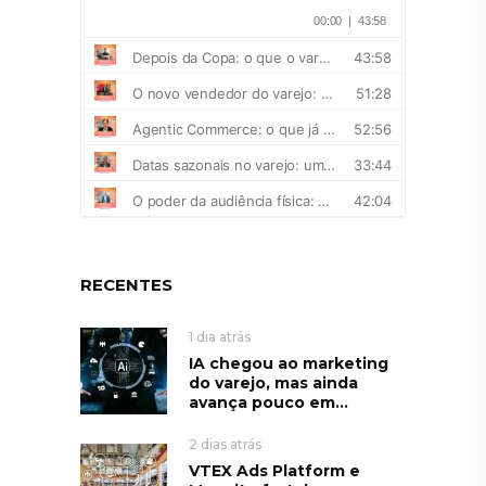
RECENTES
1 dia atrás
IA chegou ao marketing
do varejo, mas ainda
avança pouco em...
2 dias atrás
VTEX Ads Platform e