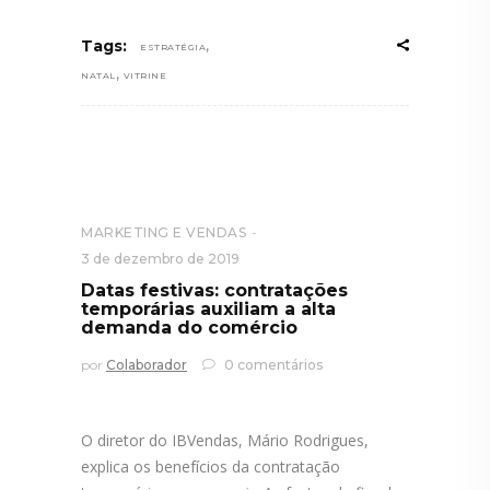
,
Tags:
ESTRATÉGIA
,
NATAL
VITRINE
MARKETING E VENDAS
3 de dezembro de 2019
Datas festivas: contratações
temporárias auxiliam a alta
demanda do comércio
por
Colaborador
0 comentários
O diretor do IBVendas, Mário Rodrigues,
explica os benefícios da contratação