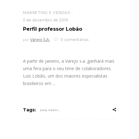
MARKETING E VENDAS
11 de dezembro de 2019
Perfil professor Lobão
por
Varejo S.A.
0 comentários
A partir de janeiro, a Varejo s.a. ganhará mais
uma fera para o seu time de colaboradores.
Luis Lobão, um dos maiores especialistas
brasileiros em
,
Tags:
2019
PERFIL