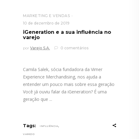
MARKETING E VENDAS
10 de dezembro de 2019
iGeneration e a sua influência no
varejo
por
Varejo S.A.
0 comentários
Camila Salek, sócia fundadora da Vimer
Experience Merchandising, nos ajuda a
entender um pouco mais sobre essa geração
Você já ouviu falar da iGeneration? É uma
geração que
,
Tags:
INFLUÊNCIA
VAREJO