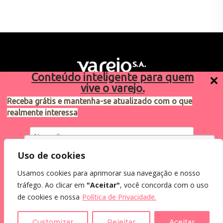
Conteúdo inteligente para quem
vive o varejo.
Receba grátis e mantenha-se atualizado com o que
realmente interessa
Sugestões de pauta
varejosa@cndl.org.br
Utilizamos cookies para oferecer melhor
Uso de cookies
experiência, melhorar o desempenho, analisar
Usamos cookies para aprimorar sua navegação e nosso
como você interage em nosso site e
Eu concordo em receber comunicações.
tráfego. Ao clicar em
"Aceitar"
, você concorda com o uso
personalizar conteúdo.
2024®. Todos os direitos reservados.
Ao informar meus dados, eu concordo com a
de cookies e nossa
Política de Privacidade.
Política de Privacidade
.
Recusar Cookies
Aceitar Cookies
Customizar
Rejeitar
Aceitar