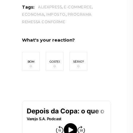
,
,
Tags:
ALIEXPRESS
E-COMMERCE
,
,
ECONOMIA
IMPOSTO
PROGRAMA
REMESSA CONFORME
What's your reaction?
BOM
GOSTEI
SÉRIO?
0
0
0