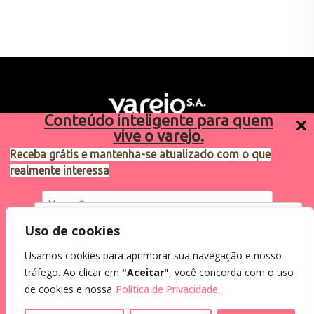
Conteúdo inteligente para quem
vive o varejo.
Receba grátis e mantenha-se atualizado com o que
realmente interessa
Sugestões de pauta
varejosa@cndl.org.br
Utilizamos cookies para oferecer melhor
Uso de cookies
experiência, melhorar o desempenho, analisar
Usamos cookies para aprimorar sua navegação e nosso
como você interage em nosso site e
Eu concordo em receber comunicações.
tráfego. Ao clicar em
"Aceitar"
, você concorda com o uso
personalizar conteúdo.
2024®. Todos os direitos reservados.
Ao informar meus dados, eu concordo com a
de cookies e nossa
Política de Privacidade.
Política de Privacidade
.