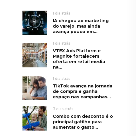
1 dia atrás
IA chegou ao marketing
do varejo, mas ainda
avança pouco em...
1 dia atrás
VTEX Ads Platform e
Magnite fortalecem
oferta em retail media
na...
1 dia atrás
TikTok avança na jornada
de compra e ganha
espaço nas campanhas...
3 dias atrás
Combo com desconto é o
principal gatilho para
aumentar o gasto...