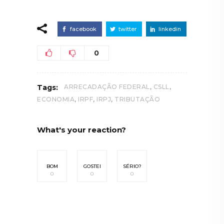
facebook
twitter
linkedin
0
,
,
Tags:
ARRECADAÇÃO FEDERAL
CSLL
,
,
,
ECONOMIA
IRPF
IRPJ
TRIBUTAÇÃO
What's your reaction?
BOM
GOSTEI
SÉRIO?
0
0
0