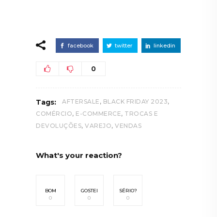
facebook
twitter
linkedin
0
,
,
Tags:
AFTERSALE
BLACK FRIDAY 2023
,
,
COMÉRCIO
E-COMMERCE
TROCAS E
,
,
DEVOLUÇÕES
VAREJO
VENDAS
What's your reaction?
BOM
GOSTEI
SÉRIO?
0
0
0