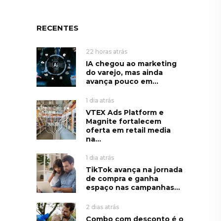
RECENTES
22 horas atrás
IA chegou ao marketing
do varejo, mas ainda
avança pouco em...
1 dia atrás
VTEX Ads Platform e
Magnite fortalecem
oferta em retail media
na...
1 dia atrás
TikTok avança na jornada
de compra e ganha
espaço nas campanhas...
2 dias atrás
Combo com desconto é o