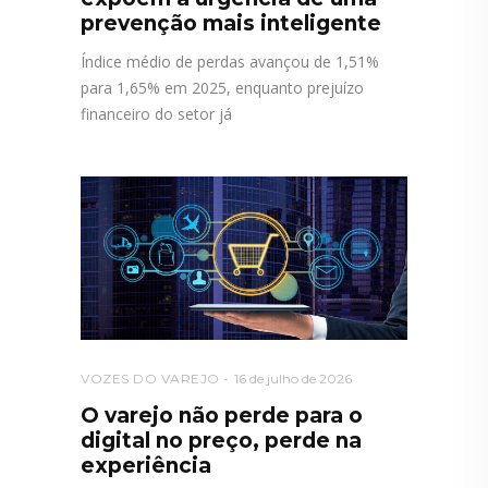
prevenção mais inteligente
Índice médio de perdas avançou de 1,51%
para 1,65% em 2025, enquanto prejuízo
financeiro do setor já
VOZES DO VAREJO
16 de julho de 2026
O varejo não perde para o
digital no preço, perde na
experiência