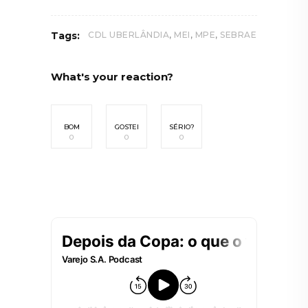
,
,
,
Tags:
CDL UBERLÂNDIA
MEI
MPE
SEBRAE
What's your reaction?
BOM
GOSTEI
SÉRIO?
0
0
0