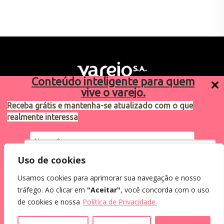
Conteúdo inteligente para quem
vive o varejo.
Receba grátis e mantenha-se atualizado com o que
realmente interessa
Sugestões de pauta
varejosa@cndl.org.br
Utilizamos cookies para oferecer melhor
Uso de cookies
experiência, melhorar o desempenho, analisar
Usamos cookies para aprimorar sua navegação e nosso
como você interage em nosso site e
Eu concordo em receber comunicações.
tráfego. Ao clicar em
"Aceitar"
, você concorda com o uso
personalizar conteúdo.
2024®. Todos os direitos reservados.
Ao informar meus dados, eu concordo com a
de cookies e nossa
Política de Privacidade.
Política de Privacidade
.
Recusar Cookies
Aceitar Cookies