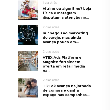
1 dia atrás
Vitrine ou algoritmo? Loja
física e Instagram
disputam a atenção no...
2 dias atrás
IA chegou ao marketing
do varejo, mas ainda
avança pouco em...
2 dias atrás
VTEX Ads Platform e
Magnite fortalecem
oferta em retail media
na...
2 dias atrás
TikTok avança na jornada
de compra e ganha
espaço nas campanhas...